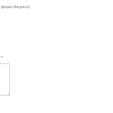
ь фишка Яндекса)
ы
*