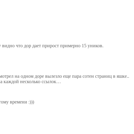
у видно что дор дает прирост примерно 15 уников.
мотрел на одном доре вылезло еще пара сотен страниц в яшке..
 на каждой несколько ссылок…
ому времени :)))