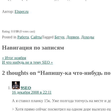
Автор:
Elsper.ru
Rating: 0.0/
10
(0 votes cast)
Posted in
Работа
,
Сайты
Tagged
Бегун
,
Дорвеи
,
Доходы
Навигация по записям
« Итог ноября
И что нибудь не в тему SEO »
2 thoughts on “
Напишу-ка что-нибудь п
9SEO
:
16 декабря 2008 в 22:11
А я ставил планку 15к. Уже полгода топчусь на месте и д
> Хотя прямо сейчас посмотрел на одном доре вылезло еще