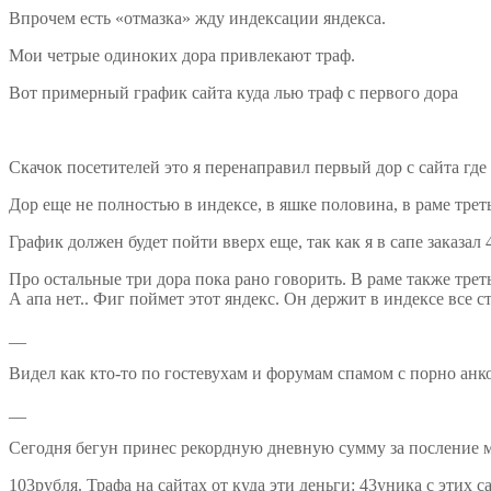
Впрочем есть «отмазка» жду индексации яндекса.
Мои четрые одиноких дора привлекают траф.
Вот примерный график сайта куда лью траф с первого дора
Скачок посетителей это я перенаправил первый дор с сайта где
Дор еще не полностью в индексе, в яшке половина, в раме треть
График должен будет пойти вверх еще, так как я в сапе заказал 
Про остальные три дора пока рано говорить. В раме также треть
А апа нет.. Фиг поймет этот яндекс. Он держит в индексе все 
__
Видел как кто-то по гостевухам и форумам спамом с порно анко
__
Сегодня бегун принес рекордную дневную сумму за посление 
103рубля. Трафа на сайтах от куда эти деньги: 43уника с этих с