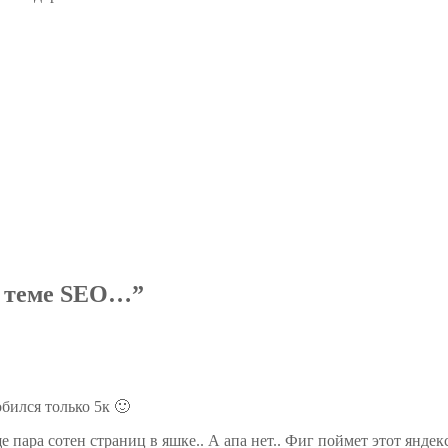
о теме SEO…
”
обился только 5к 🙂
 пара сотен страниц в яшке.. А апа нет.. Фиг поймет этот яндекс