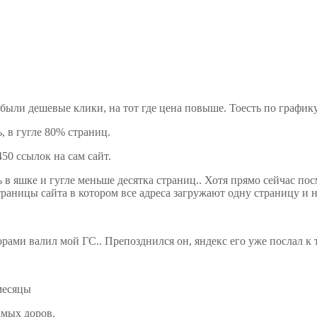
 были дешевые клики, на тот где цена повыше. Тоесть по график
, в гугле 80% страниц.
450 ссылок на сам сайт.
 в яшке и гугле меньше десятка страниц.. Хотя прямо сейчас пос
страницы сайта в котором все адреса загружают одну страницу и
рами валил мой ГС.. Препозднился он, яндекс его уже послал к т
месяцы
амых доров.