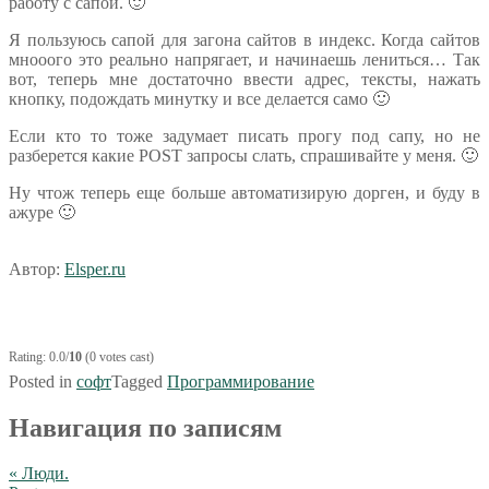
работу с сапой. 🙂
Я пользуюсь сапой для загона сайтов в индекс. Когда сайтов
мнооого это реально напрягает, и начинаешь лениться… Так
вот, теперь мне достаточно ввести адрес, тексты, нажать
кнопку, подождать минутку и все делается само 🙂
Если кто то тоже задумает писать прогу под сапу, но не
разберется какие POST запросы слать, спрашивайте у меня. 🙂
Ну чтож теперь еще больше автоматизирую дорген, и буду в
ажуре 🙂
Автор:
Elsper.ru
Rating: 0.0/
10
(0 votes cast)
Posted in
софт
Tagged
Программирование
Навигация по записям
« Люди.