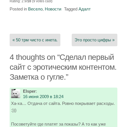
Rating: 2.9/
10
(9 votes cast)
Posted in
Весело
,
Новости
Tagged
Адалт
Навигация
по
« 50 трм чисто с инета.
Это просто цифры »
записям
4 thoughts on “
Сделал первый
сайт с эротическим контентом.
Заметка о гугле.
”
Elsper
:
16 июня 2009 в 18:24
Ха-ха… Отдача от сайта. Ровно покрывает расходы.
:)))
Посоветуйте где платят за показы? А то как уже