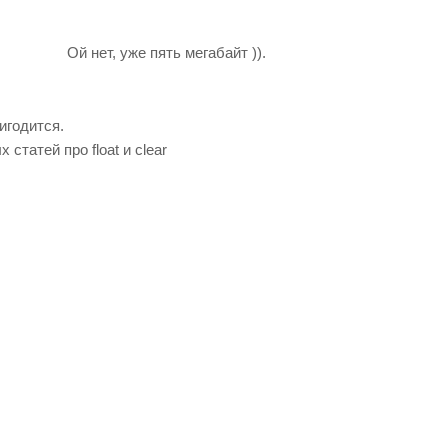
Ой нет, уже пять мегабайт )).
игодится.
статей про float и clear