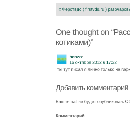
по
« Ферствдс ( firstvds.ru ) разочаро
записям
One thought on “
Расс
котиками)
”
henzo
:
16 октября 2012 в 17:32
ты тут писал я лично только на гиф
Добавить комментарий
Ваш e-mail не будет опубликован.
Об
Комментарий