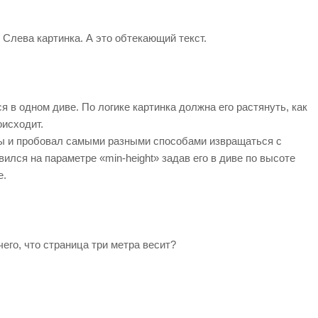
Слева картинка. А это обтекающий текст.
ся в одном диве. По логике картинка должна его растянуть, как
оисходит.
цы и пробовал самыми разными способами извращаться с
вился на параметре «min-height» задав его в диве по высоте
е.
его, что страница три метра весит?