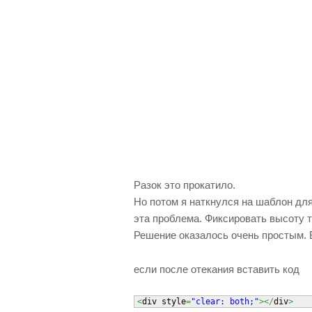
Разок это прокатило.
Но потом я наткнулся на шаблон для
эта проблема. Фиксировать высоту ту
Решение оказалось очень простым. 
если после отекания вставить код
<
div style
=
"clear: both;"
></
div
>