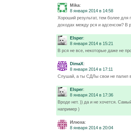
Mika
:
8 января 2014 в 14:58
Хороший результат, тем более для п
доходах между рся и адсенсом? В р
Elsper
:
8 января 2014 в 15:21
В рся не все, некоторые даже не п
DimaX
:
8 января 2014 в 17:11
Слушай, а ты СДЛы свои не палил в
Elsper
:
8 января 2014 в 17:36
Вроде нет. )) да и не хочется. Са
например )
Илюха
:
8 января 2014 в 20:04