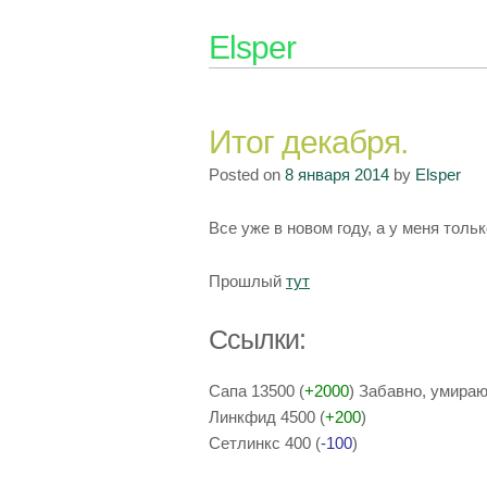
Skip
Elsper
to
content
Итог декабря.
Posted on
8 января 2014
by
Elsper
Все уже в новом году, а у меня тольк
Прошлый
тут
Ссылки:
Сапа 13500 (
+2000
) Забавно, умира
Линкфид 4500 (
+200
)
Сетлинкс 400 (
-100
)