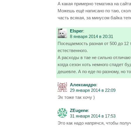
А какая примерно тематика на сайт
Можешь ещё написано по таю, скол
часть всякая, за минусом байка теп
Elsper
:
8 января 2014 в 20:31
Посещаемость разная от 500 до 12 
естественного.
А расходы в тае не сильно отличают
когда сезон хоть немного спадет бу
дешевле. А по еде по разному, но т
Александро
:
29 января 2014 в 22:09
Эх тоже так хочу )
ZEugene
:
31 января 2014 в 17:53
Это как надо напрячся, чтобы полу