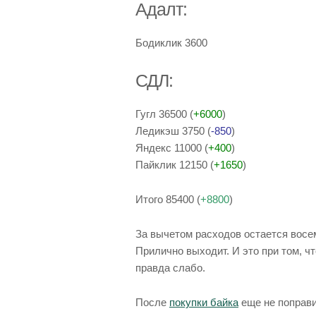
Адалт:
Бодиклик 3600
СДЛ:
Гугл 36500 (
+6000
)
Ледикэш 3750 (
-850
)
Яндекс 11000 (
+400
)
Пайклик 12150 (
+1650
)
Итого 85400 (
+8800
)
За вычетом расходов остается восем
Прилично выходит. И это при том, ч
правда слабо.
После
покупки байка
еще не поправи