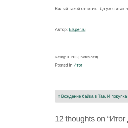
Вялый такой отчетик.. Да уж я итак 
Автор:
Elsper.ru
Rating: 0.0/
10
(0 votes cast)
Posted in
Итог
Навигация
по
« Вождение байка в Тае. И покупка 
записям
12 thoughts on “
Итог