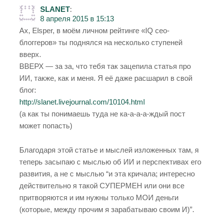
SLANET
:
8 апреля 2015 в 15:13
Ах, Elsper, в моём личном рейтинге «IQ сео-
блоггеров» ты поднялся на несколько ступеней
вверх.
ВВЕРХ — за за, что тебя так зацепила статья про
ИИ, также, как и меня. Я её даже расшарил в свой
блог:
http://slanet.livejournal.com/10104.html
(а как ты понимаешь туда не ка-а-а-а-ждый пост
может попасть)
Благодаря этой статье и мыслей изложенных там, я
теперь засыпаю с мыслью об ИИ и перспективах его
развития, а не с мыслью “и эта кричала; интересно
действительно я такой СУПЕРМЕН или они все
притворяются и им нужны только МОИ деньги
(которые, между прочим я зарабатываю своим И)”.