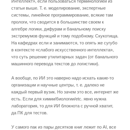
Интеллект», если пользоваться терминологией из
статьи выше. Т. е. моделирование, экспертные
системы, линейное программирование, всякие там
прологи, что сводится в большинстве своем к
алгебре логики, дифурам и банальному поиску
экстремумов функций и тому подобному. Скукотища.
На кафедрах если и занимаются, то опять же сугубо
в контексте «слабого искусственного интеллекта»,
что суть решение утилитарных задач (от банального
машинного перевода текстов до логистики).
А вообще, по ИИ это наверно надо искать какие-то
организации и научные центры, т. е. далеко не
каждый первый вузик. Но зачем это все, интернет же
есть. Если для химии/биологии/etc. явно нужна
лаборатория, то для ИИ блокнота с ручной хватит,
да ПК для тестов.
У самого пак из пары десятков книг лежит по AI, все