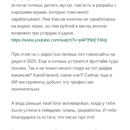
если не хочешь делать мусор, там есть и разрабы с
хорошими играми, которые тоже много
зарабатывают. Лям баксов конечно не заработаешь
на яндекс играх, но лям рублей в месяц вполне
возможно при усердии и удаче.
https://www.youtube.com/watch?v=pAF99eEYMqI
При этом ты с радостью пилишь пхп говносайты на
дядю в 2025. Еще и хочешь устроится фултайм туда
похоже. Так и не понял ничего глядя на тот график
вакансий? Какой laravel, какое vue?! Сейчас еще и
ИИ инструменты добьют эту профессию
окончательно.
А ведь раньше твой блог мотивировал, когда у тебя
были успехи в геймдеве, планы, разработки. И тебе
благодарность кстати, что писал про это!