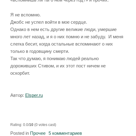
Я не вспомню.
Джобс не успел войти в мое сердце.
Однако в нем есть другие великие люди, умершие
много лет назад, и я о них помню и не забуду. И меня
слегка бесит, когда остальные вспоминают о них
только в годовщину смерти.
Так что думаю, я понимаю людей реально
дороживших Стивом, и их этот пост ничем не
оскорбит.
Автор:
Elsper.ru
Rating: 0.0/
10
(0 votes cast)
Posted in
Прочее
5 комментариев
к