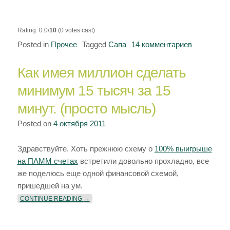
Rating: 0.0/
10
(0 votes cast)
Posted in
Прочее
Tagged
Сапа
14 комментариев
к
записи
Как имея миллион сделать
Сапа:
«Уважаем
минимум 15 тысяч за 15
пользоват
минут. (просто мысль)
к
сожалению
Posted on
4 октября 2011
при
техническ
Здравствуйте. Хоть прежнюю схему о
100% выигрыше
работах
на ПАММ счетах
встретили довольно прохладно, все
с
же поделюсь еще одной финансовой схемой,
базой
пришедшей на ум.
данных
«КАК ИМЕЯ МИЛЛИОН СДЕЛАТЬ МИНИМУМ 15 Т
CONTINUE READING
→
часть
паролей
от