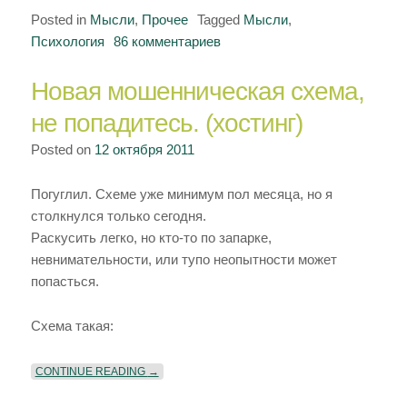
Posted in
Мысли
,
Прочее
Tagged
Мысли
,
Психология
86 комментариев
к
записи
Новая мошенническая схема,
Как
происходит
не попадитесь. (хостинг)
«промывание
Posted on
12 октября 2011
мозгов»
(зомбирование,
Погуглил. Схеме уже минимум пол месяца, но я
навязывание
столкнулся только сегодня.
идей,
Раскусить легко, но кто-то по запарке,
глубокое
невнимательности, или тупо неопытности может
манипулирование
попасться.
и
т.д)
Схема такая:
«НОВАЯ МОШЕННИЧЕСКАЯ СХЕМА, НЕ ПОПАДИ
CONTINUE READING
→