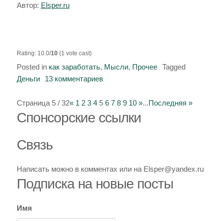
Автор:
Elsper.ru
аккаунтов
была
изменена.
Rating: 10.0/
10
(1 vote cast)
Posted in
как заработать
,
Мысли
,
Прочее
Tagged
Деньги
13 комментариев
к
записи
Как
Страница 5 / 32
«
1
2
3
4
5
6
7
8
9
10
»
...
Последняя »
Спoнcopcкиe ссылки
имея
миллион
сделать
Связь
минимум
15
Написать можно в комментах или на Elsper@yandex.ru
тысяч
Подписка на новые посты
за
15
Имя
минут.
(просто