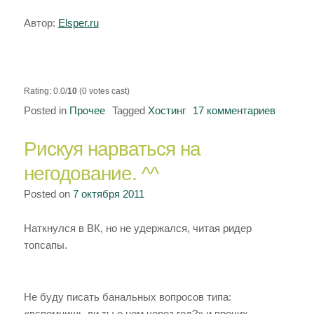
Автор:
Elsper.ru
Rating: 0.0/
10
(0 votes cast)
Posted in
Прочее
Tagged
Хостинг
17 комментариев
к
записи
Рискуя нарваться на
Новая
мошенн
негодование. ^^
схема,
Posted on
7 октября 2011
не
попадит
Наткнулся в ВК, но не удержался, читая ридер
(хостинг
топсапы.
Не буду писать банальных вопросов типа:
«вспомнишь ли ты о нем через год?» и прочих.