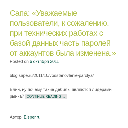
записи
Сапа: «Уважаемые
Рискуя
нарваться
пользователи, к сожалению,
на
при технических работах с
негодование.
^^
базой данных часть паролей
от аккаунтов была изменена.»
Posted on
6 октября 2011
blog.sape.ru/2011/10/vosstanovlenie-parolya/
Блин, ну почему такие дебилы являются лидерами
«САПА: «УВАЖАЕМЫЕ ПОЛЬЗОВАТЕЛИ
рынка?
CONTINUE READING
→
Автор:
Elsper.ru