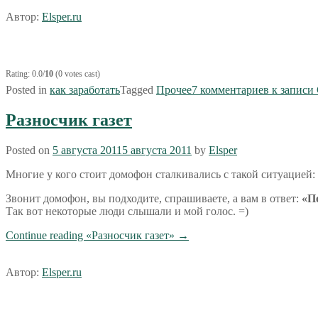
Автор:
Elsper.ru
Rating: 0.0/
10
(0 votes cast)
Posted in
как заработать
Tagged
Прочее
7 комментариев
к записи 
Разносчик газет
Posted on
5 августа 2011
5 августа 2011
by
Elsper
Многие у кого стоит домофон сталкивались с такой ситуацией:
Звонит домофон, вы подходите, спрашиваете, а вам в ответ:
«П
Так вот некоторые люди слышали и мой голос. =)
Continue reading
«Разносчик газет»
→
Автор:
Elsper.ru