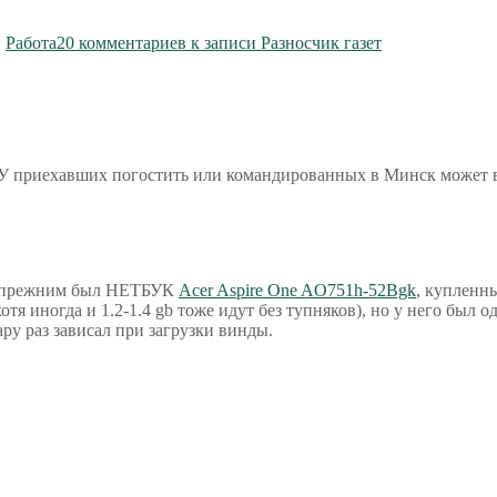
,
Работа
20 комментариев
к записи Разносчик газет
У приехавших погостить или командированных в Минск может 
то прежним был НЕТБУК
Acer Aspire One AO751h-52Bgk
, купленн
тя иногда и 1.2-1.4 gb тоже идут без тупняков), но у него был 
ару раз зависал при загрузки винды.