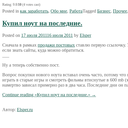
Rating: 9.8/
10
(4 votes cast)
Posted in
как заработать
,
Обо мне
,
Работа
Tagged
Бизнес
,
Прочее
Купил ноут на последние.
Posted on
17 июля 2011
16 июля 2011
by
Elsper
Сначала в рамках
продажи постовых
ставлю первую ссылочку. 
если знать сайты, куда можно обратиться.
___
Ну а теперь собственно пост.
Вопрос покупки нового ноута вставал очень часто, потому ч
играть в старые игры и смотреть фильмы втиснутые в 600 mb (хо
намертво зависал примерно раз в два часа. Последние дни он п
Continue reading
«Купил ноут на последние.»
→
Автор:
Elsper.ru