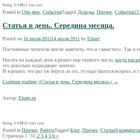
Rating: 9.0/
10
(1 vote cast)
Posted in
Обо мне
,
События
Tagged
Доходы
,
Прочее
,
События
13
Статья в день. Середина месяца.
Posted on
16 июля 2011
14 июля 2011
by
Elsper
Постоянные читатели могли заметить, что я «зачастил». Так и е
Писать на каждый день я решил еще первого числа,
когда писа
это довольно подходящее занятие.
И я решил, что раз уж берусь за это, то надо браться всерьез, и с
Continue reading
«Статья в день. Середина месяца.»
→
Автор:
Elsper.ru
Rating: 0.0/
10
(0 votes cast)
Posted in
Прочее
,
Работа
Tagged
Блог
,
Прочее
,
Статьи
9 коммента
Страница 1 / 6
1
2
3
4
5
6
»