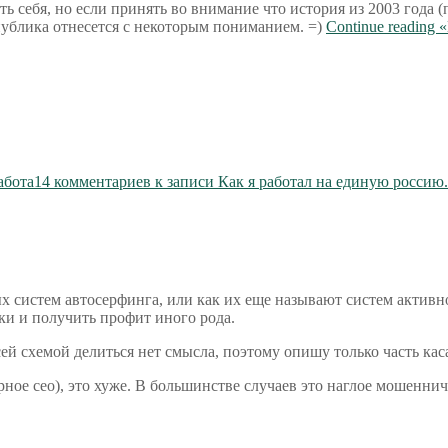
 себя, но если принять во внимание что история из 2003 года (
ублика отнесется с некоторым пониманием. =)
Continue reading
«
абота
14 комментариев
к записи Как я работал на единую россию.
х систем автосерфинга, или как их еще называют систем активно
чки и получить профит иного рода.
ей схемой делиться нет смысла, поэтому опишу только часть ка
рное сео), это хуже. В большинстве случаев это наглое мошеннич