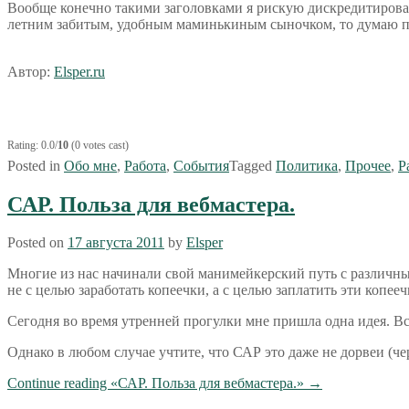
Вообще конечно такими заголовками я рискую дискредитировать
летним забитым, удобным маминькиным сыночком, то думаю п
Автор:
Elsper.ru
Rating: 0.0/
10
(0 votes cast)
Posted in
Обо мне
,
Работа
,
События
Tagged
Политика
,
Прочее
,
Р
САР. Польза для вебмастера.
Posted on
17 августа 2011
by
Elsper
Многие из нас начинали свой манимейкерский путь с различны
не с целью заработать копеечки, а с целью заплатить эти копее
Сегодня во время утренней прогулки мне пришла одна идея. Вс
Однако в любом случае учтите, что САР это даже не дорвеи (че
Continue reading
«САР. Польза для вебмастера.»
→