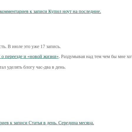
 комментариев
к записи Купил ноут на последние.
сть. В июле это уже 17 запись.
л о переезде и «новой жизни»
. Раздумывая над тем чем бы мне хо
тал уделять блогу час-два в день.
риев
к записи Статья в день. Середина месяца.