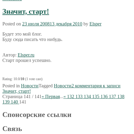
Значит, старт!
Posted on
23 июля 2008
13 декабря 2010
by
Elsper
Будет это мой блог.
Буду сюда писать что нибудь.
Автор:
Elsper.ru
Старт прошел успешно.
Rating: 10.0/
10
(1 vote cast)
Posted in
Новости
Tagged
Новости
2 комментария
к записи
Значит, старт!
Страница 141 / 141
« Первая
...
«
132
133
134
135
136
137
138
139
140
141
Спoнcopcкиe ссылки
Связь