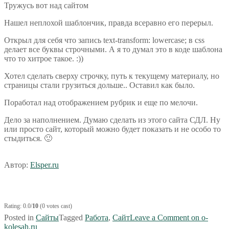
Тружусь вот над сайтом
Нашел неплохой шаблончик, правда всеравно его перерыл.
Открыл для себя что запись text-transform: lowercase; в css
делает все буквы строчными. А я то думал это в коде шаблона
что то хитрое такое. :))
Хотел сделать сверху строчку, путь к текущему материалу, но
страницы стали грузиться дольше.. Оставил как было.
Поработал над отображением рубрик и еще по мелочи.
Дело за наполнением. Думаю сделать из этого сайта СДЛ. Ну
или просто сайт, который можно будет показать и не особо то
стыдиться. 🙂
Автор:
Elsper.ru
Rating: 0.0/
10
(0 votes cast)
Posted in
Сайты
Tagged
Работа
,
Сайт
Leave a Comment
on o-
kolesah.ru