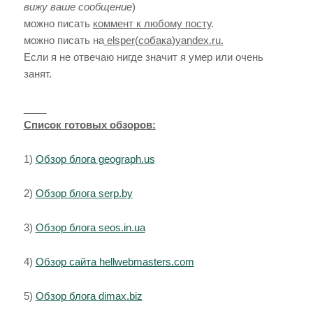
вижу ваше сообщение
)
можно писать
коммент к любому посту
.
можно писать на
elsper(собака)yandex.ru.
Если я не отвечаю нигде значит я умер или очень
занят.
____
Список готовых обзоров:
1)
Обзор блога geograph.us
2)
Обзор блога serp.by
3)
Обзор блога seos.in.ua
4)
Обзор сайта hellwebmasters.com
5)
Обзор блога dimax.biz