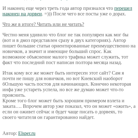
И наконец еще через треть года автор признался что
перешел
наконец на дорвеи
. =))) После чего все посты уже о дорах.
Что же в итоге? Читать или не читать?
Честно меня удивило что блог не так популярен как мог бы
(вот и в дмоз представлен сразу в двух категориях). Автор
пишет большие статьи ориентированные преимущественно на
новичков, а значит и имеющие больший спрос. Как
возможное объяснение малого трафика может служить, тот
факт что последний пост написан полтора месяца назад.
Итак кому все же может быть интересен этот сайт? Сам я
почти не пишу для новичков, но вот Киевский наоборот
бОльшую часть постов для начинающих. Конечно некоторая
инфа уже устареть успела, но все же думаю может что-то
прояснить.
Кроме того блог может быть хорошим примером взлета и
заката…. Впрочем автор уже показал, что он может «ожить», а
если он оживет сейчас и будет чаще писать о дорвеях, то
своего читателя он гарантированно найдет.
Автор:
Elsper.ru