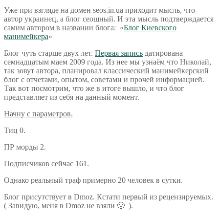
Уже при взгляде на домен seos.in.ua приходит мысль, что
автор украинец, а блог сеошный. И эта мысль подтверждается
самим автором в названии блога: «
Блог Киевского
манимейкера
»
Блог чуть старше двух лет.
Первая запись
датирована
семнадцатым маем 2009 года. Из нее мы узнаём что Николай,
так зовут автора, планировал классический манимейкерский
блог с отчетами, опытом, советами и прочей информацией.
Так вот посмотрим, что же в итоге вышло, и что блог
представляет из себя на данный момент.
Начну с параметров.
Тиц 0.
ПР морды 2.
Подписчиков сейчас 161.
Однако реальный траф примерно 20 человек в сутки.
Блог присутствует в Dmoz. Кстати первый из рецензируемых.
( Завидую, меня в Dmoz не взяли 🙁 ).