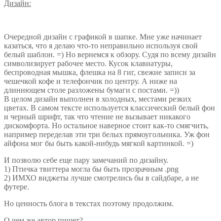
Дизайн:
Очередной дизайн с графикой в шапке. Мне уже начинает
казаться, что я делаю что-то неправильно используя свой
белый шаблон. =) Но вернемся к обзору. Судя по всему дизайн
символизирует рабочее место. Кусок клавиатуры,
беспроводная мышка, флешка на 8 гиг, свежие записи за
чешечкой кофе и телефончик по центру. А ниже на
длиннющем столе разложены бумаги с постами. =))
В целом дизайн выполнен в холодных, местами резких
цветах. В самом тексте используется классический белый фон
и черный шрифт, так что чтение не вызывает никакого
дискомфорта. Но остальное наверное стоит как-то смягчить,
например переделав эти три белых прямоугольника. Уж фон
айфона мог бы быть какой-нибудь мягкой картинкой. =)
И позволю себе еще пару замечаний по дизайну.
1) Птичка твиттера могла бы быть прозрачным .png
2) ИМХО виджеты лучше смотрелись бы в сайдбаре, а не
футере.
Но ценность блога в текстах поэтому продолжим.
О чем же автор пишет?