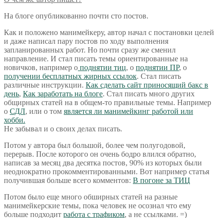
На блоге опубликованно почти сто постов.
Как и положено манимейкеру, автор начал с постановки целей
и даже написал пару постов по ходу выполнения
запланированных работ. Но почти сразу же сменил
направление. И стал писать темы ориентированные на
новичков, например о
поднятии тиц
, о
поднятии ПР
, о
получении бесплатных жирных ссылок
. Стал писать
различные инструкции.
Как сделать сайт приносящий бакс в
день
,
Как заработать на блоге
. Стал писать много других
общирных статей на в общем-то правильные темы. Например
о
СДЛ
, или о том
является ли манимейкинг работой или
хобби.
Не забывал и о своих делах писать.
Потом у автора был большой, более чем полугодовой,
перерыв. После которого он очень бодро влился обратно,
написав за месяц два десятка постов, 90% из которых были
неоднократно прокомментированными. Вот например статья
получившая больше всего комментов:
В погоне за ТИЦ
Потом было еще много обширных статей на разные
манимейкерские темы, пока человек не осознал что ему
больше подходит
работа с трафиком
, а не ссылками. =)