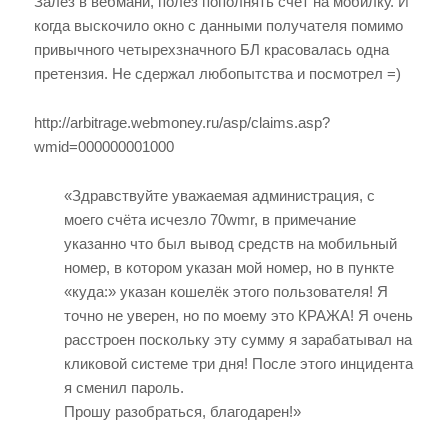
Залез в вебмани, полез пополнять счет на мобилку. И
когда выскочило окно с данными получателя помимо
привычного четырехзначного БЛ красовалась одна
претензия. Не сдержал любопытства и посмотрел =)
http://arbitrage.webmoney.ru/asp/claims.asp?
wmid=000000001000
«Здравствуйте уважаемая администрация, с
моего счёта исчезло 70wmr, в примечание
указанно что был вывод средств на мобильный
номер, в котором указан мой номер, но в пункте
«куда:» указан кошелёк этого пользователя! Я
точно не уверен, но по моему это КРАЖА! Я очень
расстроен поскольку эту сумму я зарабатывал на
кликовой системе три дня! После этого инцидента
я сменил пароль.
Прошу разобраться, благодарен!»