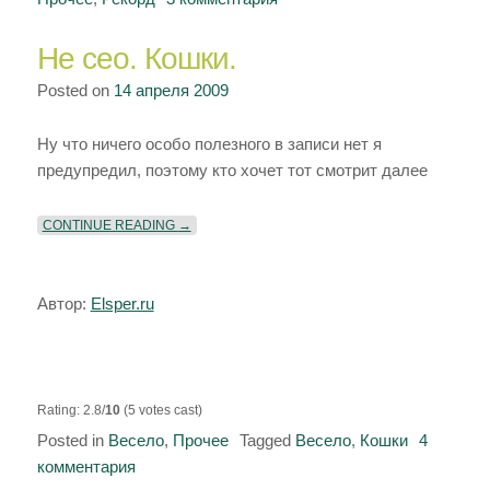
записи
Не сео. Кошки.
Второй
день
Posted on
14 апреля 2009
мега
эксперимента
Ну что ничего особо полезного в записи нет я
предупредил, поэтому кто хочет тот смотрит далее
«НЕ СЕО. КОШКИ.»
CONTINUE READING
→
Автор:
Elsper.ru
Rating: 2.8/
10
(5 votes cast)
Posted in
Весело
,
Прочее
Tagged
Весело
,
Кошки
4
комментария
к