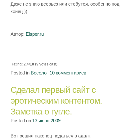
Даже не знаю всерьез или стебутся, особенно под
конец ))
Автор:
Elsper.ru
Rating: 2.4/
10
(9 votes cast)
Posted in
Весело
10 комментариев
к
записи
Сделал первый сайт с
Улыбнуло
на
эротическим контентом.
ночь.
Заметка о гугле.
Posted on
13 июня 2009
Вот решил наконец податься в адалт.