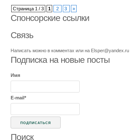
записи
Не
Страница 1 / 3
1
2
3
»
Спoнcopcкиe ссылки
сео.
Кошки.
Связь
Написать можно в комментах или на Elsper@yandex.ru
Подписка на новые посты
Имя
E-mail*
Поиск