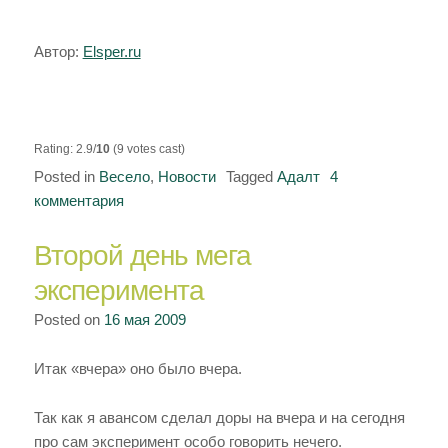
Автор:
Elsper.ru
Rating: 2.9/
10
(9 votes cast)
Posted in
Весело
,
Новости
Tagged
Адалт
4
комментария
к
записи
Второй день мега
Сделал
первый
эксперимента
сайт
Posted on
16 мая 2009
с
эротическим
Итак «вчера» оно было вчера.
контентом.
Заметка
о
Так как я авансом сделал доры на вчера и на сегодня
гугле.
про сам эксперимент особо говорить нечего.