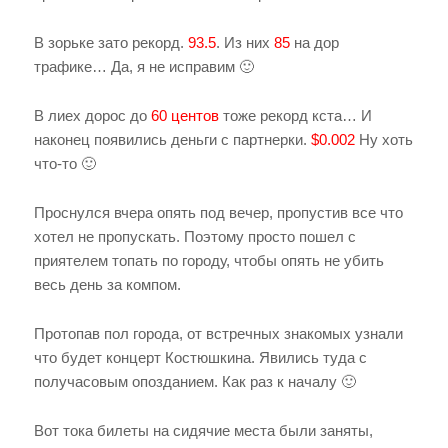
В зорьке зато рекорд.
93.5
. Из них
85
на дор
трафике… Да, я не исправим 🙂
В лиех дорос до
60 центов
тоже рекорд кста… И
наконец появились деньги с партнерки.
$0.002
Ну хоть
что-то 🙂
Проснулся вчера опять под вечер, пропустив все что
хотел не пропускать. Поэтому просто пошел с
приятелем топать по городу, чтобы опять не убить
весь день за компом.
Протопав пол города, от встречных знакомых узнали
что будет концерт Костюшкина. Явились туда с
получасовым опозданием. Как раз к началу 🙂
Вот тока билеты на сидячие места были заняты,