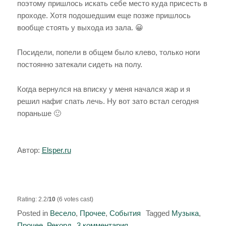
поэтому пришлось искать себе место куда присесть в
проходе. Хотя подошедшим еще позже пришлось
вообще стоять у выхода из зала. 😀
Посидели, попели в общем было клево, только ноги
постоянно затекали сидеть на полу.
Когда вернулся на вписку у меня начался жар и я
решил нафиг спать лечь. Ну вот зато встал сегодня
пораньше 🙂
Автор:
Elsper.ru
Rating: 2.2/
10
(6 votes cast)
Posted in
Весело
,
Прочее
,
События
Tagged
Музыка
,
Прочее
,
Рекорд
3 комментария
к