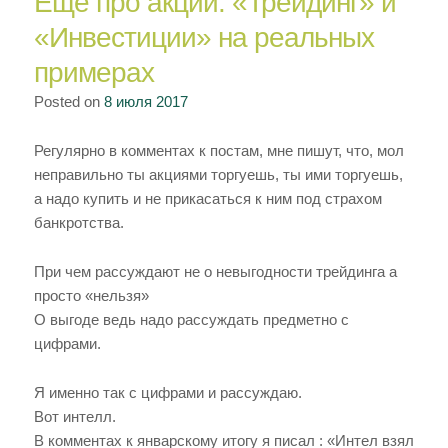
Еще про акции. «Трейдинг» и
заключенног
«Инвестиции» на реальных
и
примерах
выводы
которые
Posted on
8 июля 2017
из
нее
Регулярно в комментах к постам, мне пишут, что, мол
следуют.
неправильно ты акциями торгуешь, ты ими торгуешь,
а надо купить и не прикасаться к ним под страхом
банкротства.
При чем рассуждают не о невыгодности трейдинга а
просто «нельзя»
О выгоде ведь надо рассуждать предметно с
цифрами.
Я именно так с цифрами и рассуждаю.
Вот интелл.
В комментах к январскому итогу я писал : «Интел взял