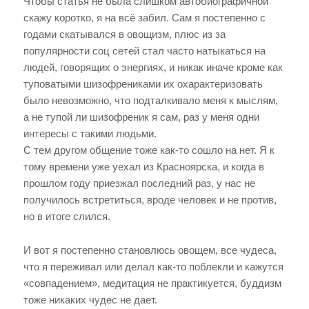
Чтобы статья не была слишком автобиографичной
скажу коротко, я на всё забил. Сам я постепенно с
годами скатывался в овощизм, плюс из за
популярности соц сетей стал часто натыкаться на
людей, говорящих о энергиях, и никак иначе кроме как
туповатыми шизофрениками их охарактеризовать
было невозможно, что подталкивало меня к мыслям,
а не тупой ли шизофреник я сам, раз у меня одни
интересы с такими людьми.
С тем другом общение тоже как-то сошло на нет. Я к
тому времени уже уехал из Красноярска, и когда в
прошлом году приезжал последний раз, у нас не
получилось встретиться, вроде человек и не против,
но в итоге слился.
И вот я постепенно становлюсь овощем, все чудеса,
что я переживал или делал как-то поблекли и кажутся
«совпадением», медитация не практикуется, буддизм
тоже никаких чудес не дает.