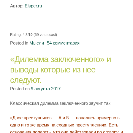
Автор:
Elsper.ru
Rating: 4.3/
10
(69 votes cast)
Posted in
Мысли
54 комментария
к
записи
«Дилемма заключенного» и
Тупик
материализма
выводы которые из нее
и
следуют.
выход
из
Posted on
9 августа 2017
него
Классическая дилемма заключенного звучит так:
«Двое преступников — А и Б — попались примерно в
одно и то же время на сходных преступлениях. Есть
основания полагать, что они действовали по сговору, и