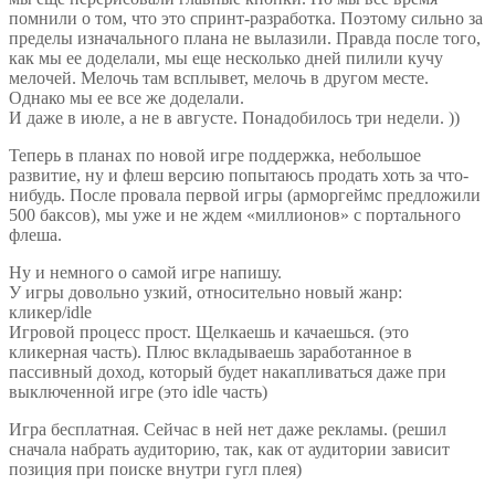
помнили о том, что это спринт-разработка. Поэтому сильно за
пределы изначального плана не вылазили. Правда после того,
как мы ее доделали, мы еще несколько дней пилили кучу
мелочей. Мелочь там всплывет, мелочь в другом месте.
Однако мы ее все же доделали.
И даже в июле, а не в августе. Понадобилось три недели. ))
Теперь в планах по новой игре поддержка, небольшое
развитие, ну и флеш версию попытаюсь продать хоть за что-
нибудь. После провала первой игры (арморгеймс предложили
500 баксов), мы уже и не ждем «миллионов» с портального
флеша.
Ну и немного о самой игре напишу.
У игры довольно узкий, относительно новый жанр:
кликер/idle
Игровой процесс прост. Щелкаешь и качаешься. (это
кликерная часть). Плюс вкладываешь заработанное в
пассивный доход, который будет накапливаться даже при
выключенной игре (это idle часть)
Игра бесплатная. Сейчас в ней нет даже рекламы. (решил
сначала набрать аудиторию, так, как от аудитории зависит
позиция при поиске внутри гугл плея)