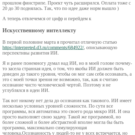
прошлом финстрипе. Проект чуть расширился. Оплата тоже с
20 до 30 поднялась. Так, что по идее даже норм вышло )
А теперь отвлечемся от цифр и перейдем к
Искусственному интеллекту
В первой половине марта я прочитал отличную статью
https://interpreted.d3.ru/comments/684922/
, описывающую
перспективы развития ИИ.
Я и ранее понемногу думал над ИИ, но в моей голове почему-
то засела странная идея, о том, что якобы ИИ должен быть
доведен до такого уровня, чтобы он мог сам себя осознавать, а
это с моей точки зрения не возможно, так, как я считаю
осознание чисто человеческой чертой. Поэтому я не
углублялся в идеи ИИ.
Так вот никому нет дела до осознания как такового. ИИ имеет
несколько условных уровней сложности. По сути все
программы, вся автоматика это своего рода микро ИИ. И она
просто выполняет свою задачу. Такой же программой, но
более сложной и более абстрактной вполне могла бы быть
программа, максимально симулирующая
человека.Осознанность у людей-то не у всех встречается, но