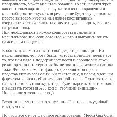
прозрачность, может масштабирование. То есть памяти жрет
как статичная картинка, нагрузка только при вращении и
масштабировании кусков, перемещение будет осуществляться
просто выводом кусочка на заранее рассчитанных
координатах (его же так и так где-то надо выводить, так, что
нагрузки ноль).
При необходимости можно кэшировать вращение и
масштабирование, если объектов много и выгодней занять
память, чем процессор.
В общем даже хотел писать свой редактор анимации. Но
нашел маленькую прогу Spriter, которая позволяет делать все
то, что нам надо + поддерживает кости и вообще мне такой
редактор запилить терпения бы не хватило, а может и навыка
тоже. Фишка в том, что файл сохранения этой проги
представляет из себя обычный текстовик с, в целом, удобным
форматом записи всей анимационной сцены. Остается только
написать свою утилитку, которая будет парсить этот текстовик
и выдавать готовый AS3 код с «таблицей анимации».
Но парсинг я точно осилю ))
Возможно звучит все это запутанно. Но это очень удобный
инструмент.
Но что я все о игре, да о программировании. Месяц был богат