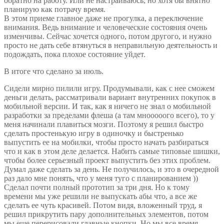
обратно на работу. Или не настраиваюсь, но хотя бы внятно
планирую как потрачу время.
В этом приеме главное даже не прогулка, а переключение
внимания. Ведь внимание и человеческие состояния очень
изменчивы. Сейчас хочется одного, потом другого, и нужно
просто не дать себе втянуться в неправильную деятельность и
подождать, пока плохое состояние уйдет.
В итоге что сделано за июль.
Сидели мирно пилили игру. Продумывали, как с нее сможем
деньги делать, рассматривали вариант внутренних покупок в
мобильной версии. И так, как я ничего не знал о мобильной
разработки за пределами флеша (а там мнооооого всего), то у
меня начинали плавиться мозги. Поэтому я решил быстро
сделать простенькую игру в одиночку и быстренько
выпустить ее на мобилки, чтобы просто начать разбираться
что и как в этом деле делается. Набить самые типовые шишки,
чтобы более серьезный проект выпустить без этих проблем.
Думал даже сделать за день. Не получилось, и это в очередной
раз дало мне понять, что у меня туго с планированием ))
Сделал почти полный прототип за три дня. Но к тому
времени мы уже решили не выпускать абы что, а все же
сделать ее чуть красивей. Потом видя, вложенный труд, я
решил прикрутить пару дополнительных элементов, потом
мы еще перерисовали главные кнопки. Но мы все время