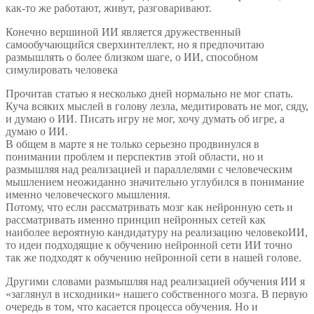
как-то же работают, живут, разговаривают.
Конечно вершиной ИИ является дружественный
самообучающийся сверхинтеллект, но я предпочитаю
размышлять о более близком шаге, о ИИ, способном
симулировать человека
Прочитав статью я несколько дней нормально не мог спать.
Куча всяких мыслей в голову лезла, медитировать не мог, сяду,
и думаю о ИИ. Писать игру не мог, хочу думать об игре, а
думаю о ИИ.
В общем в марте я не только серьезно продвинулся в
понимании проблем и перспектив этой области, но и
размышляя над реализацией и параллелями с человеческим
мышлением неожиданно значительно углубился в понимание
именно человеческого мышления.
Потому, что если рассматривать мозг как нейронную сеть и
рассматривать именно принцип нейронных сетей как
наиболее вероятную кандидатуру на реализацию человекоИИ,
то идеи подходящие к обучению нейронной сети ИИ точно
так же подходят к обучению нейронной сети в нашей голове.
Другими словами размышляя над реализацией обучения ИИ я
«заглянул в исходники» нашего собственного мозга. В первую
очередь в том, что касается процесса обучения. Но и