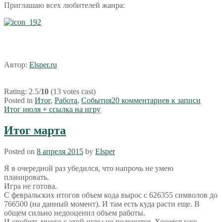
Приглашаю всех любителей жанра:
Автор:
Elsper.ru
Rating: 2.5/
10
(13 votes cast)
Posted in
Итог
,
Работа
,
События
20 комментариев
к записи
Итог июля + ссылка на игру
Итог марта
Posted on
8 апреля 2015
by
Elsper
Я в очередной раз убедился, что напрочь не умею
планировать.
Игра не готова.
С февральских итогов объем кода вырос с 626355 символов до
766500 (на данный момент). И там есть куда расти еще. В
общем сильно недооценил объем работы.
И срубить много с этой игры не получится. Хочется уже