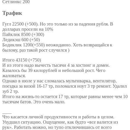
Сетлинкс 200
Трафик
Гугл 22500 (+500). Но это только из за падения рубля. В
долларах просели на 10%
Пайклик 8500 (+300)
Ледикэш 600 (+50)
Бодиклик 1200(+550) неожиданно. Хоть возвращайся к
былому, раз такой рост случился )
Итого 43150 (+750)
И из этого надо вычесть тысячи 4 за хостинг и домен.
Казалось бы 39 килорублей и небольшой рост. Чего
жаловаться.
Однако в июле у нас сломалась мультиварка, вентилятор,
поездка за визой 16-17 тр, поломался ноут 3 тр ремонт. Удалил
зуб 2 тр.
Итого на жизнь-то остается 17 тр, которые равны менее чем 10
тысячам батов. Это очень мало.
____
Что касается личной продуктивности и работы в целом.
Ухудшил ситуацию. Ощущение, как будто «все валится из
рук». Работать можно, но тупо отключившись от всего