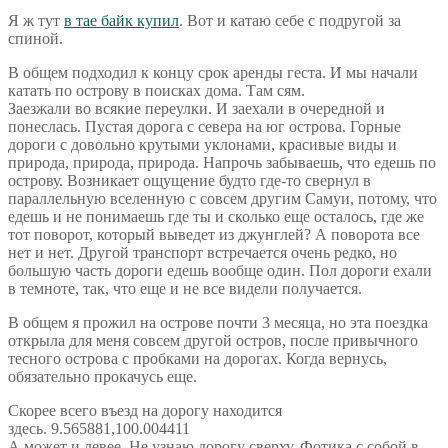
Я ж тут
в тае байк купил
. Вот и катаю себе с подругой за
спиной.
В общем подходил к концу срок аренды геста. И мы начали
катать по острову в поисках дома. Там сям.
Заезжали во всякие переулки. И заехали в очередной и
понеслась. Пустая дорога с севера на юг острова. Горные
дороги с довольно крутыми уклонами, красивые виды и
природа, природа, природа. Напрочь забываешь, что едешь по
острову. Возникает ощущение будто где-то свернул в
параллельную вселенную с совсем другим Самуи, потому, что
едешь и не понимаешь где ты и сколько еще осталось, где же
тот поворот, который выведет из джунглей? А поворота все
нет и нет. Другой транспорт встречается очень редко, но
большую часть дороги едешь вообще один. Пол дороги ехали
в темноте, так, что еще и не все видели получается.
В общем я прожил на острове почти 3 месяца, но эта поездка
открыла для меня совсем другой остров, после привычного
тесного острова с пробками на дорогах. Когда вернусь,
обязательно прокачусь еще.
Скорее всего въезд на дорогу находится
здесь. 9.565881,100.004411
А может и левее. Не узнаю дорогу сверху. Фотика с собой в