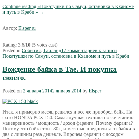
Continue reading
«Покатушки по Самуи, остановка в Кханоме
и путь в Краби.»
→
Автор:
Elsper.ru
Rating: 3.6/
10
(5 votes cast)
Posted in
События
,
Таиланд
17 комментариев
к записи
Покатушки по Самуи, остановка в Кханоме и путь в Краби.
Вождение байка в Тае. И покупка
своего.
Posted on
2 января 2014
2 января 2014
by
Elsper
Итак, я примерно месяц решался и все же приобрел байк. На
фото HONDA PCX 150. Самая лучшая техника по сочетанию
маневренность / мощность / доход фаранга. Почему фаранга?
Потому, что байк стоит 80к, и местные предпочитают байки в
два с лишним раза дешевле. Впрочем фаранги с доходом