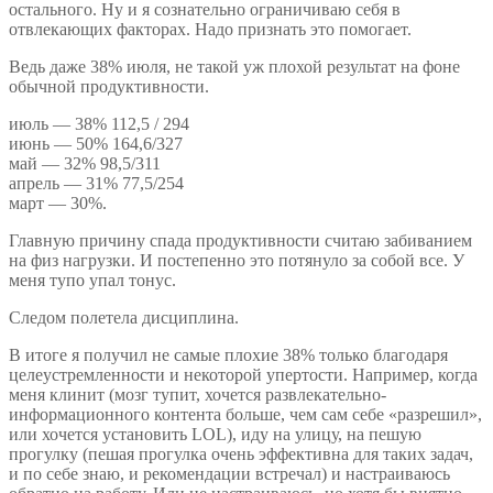
остального. Ну и я сознательно ограничиваю себя в
отвлекающих факторах. Надо признать это помогает.
Ведь даже 38% июля, не такой уж плохой результат на фоне
обычной продуктивности.
июль — 38% 112,5 / 294
июнь — 50% 164,6/327
май — 32% 98,5/311
апрель — 31% 77,5/254
март — 30%.
Главную причину спада продуктивности считаю забиванием
на физ нагрузки. И постепенно это потянуло за собой все. У
меня тупо упал тонус.
Следом полетела дисциплина.
В итоге я получил не самые плохие 38% только благодаря
целеустремленности и некоторой упертости. Например, когда
меня клинит (мозг тупит, хочется развлекательно-
информационного контента больше, чем сам себе «разрешил»,
или хочется установить LOL), иду на улицу, на пешую
прогулку (пешая прогулка очень эффективна для таких задач,
и по себе знаю, и рекомендации встречал) и настраиваюсь