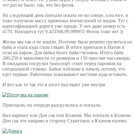
тот раз не было, так, что без фоток.
На следующий день поехали искать не на севере, а на юге, и
тоже получили массу приятных впечатлений от видов. Тут с
идентификацией дороги уже проще. У нее даже номер есть
4170. Находится тут 9.433568,99.999955 Фоток тоже нет ))
Жилье мы так и не нашли. Поэтому было решено грузиться на
байк и ехать куда глаза глядят. В итоге приехали в Натон и
сели на паром. Для байка билет байк+человек. Итого байк
200-250 в зависимости от размеров и 150 простые пассажиры.
В ожидании погрузки транспорт стоит перед паромом на
специальной стоянке. Байки поближе к началу, потому, что
едут первые. Работники показывают жестами куда вставать.
И вот как то так это в итоге выглядит уже внутри
Приплыли, по очереди разгрузились и поехали.
Был вариант или Дон сак или Кханом. Мы поехали в Кханом.
Дон сак это направо в сторону Сураттани, а Кханом налево.