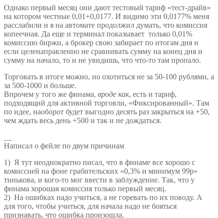
Однако первый месяц они дают тестовый тариф «тест-драйв»
на котором честные 0,01+0,0177. И видимо эти 0,0177% меня
расслабили и я на автомате продолжил думать, что комиссия
копеечная. Да еще и терминал показывает только 0,01%
комиссию биржи, а брокер свою забирает по итогам дня и
если целенаправленно не сравнивать сумму на конец дня и
сумму на начало, то и не увидишь, что что-то там пропало.
Торговать в итоге можно, но охотиться не за 50-100 рублями, а
за 500-1000 и больше.
Впрочем у того же финама,
вроде как
, есть и тариф,
подходящий для активной торговли, «Фиксированный». Там
по идее, наоборот будет выгодно десять раз закрыться на +50,
чем ждать весь день +500 и так и не дождаться.
__
Написал о фейле по двум причинам
1) Я тут неоднократно писал, что в финаме все хорошо с
комиссией на фоне грабительских «0,3% и минимум 99р»
тинькова, и кого-то мог ввести в заблуждение. Так, что у
финама хорошая комиссия только первый месяц.
2) На ошибках надо учиться, а не горевать по их поводу. А
для того, чтобы учиться, для начала надо не бояться
признавать, что ошибка произошла.