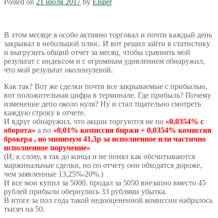
Posted on
21 июля 2017
by
Elsper
В этом месяце я особо активно торговал и почти каждый день
закрывал в небольшой плюс. И вот решил зайти в статистику
и выгрузить общий отчет за месяц, чтобы сравнить мой
результат с индексом и с огромным удивлением обнаружил,
что мой результат околонулевой.
Как так? Вот же сделки почти все закрываемые с прибылью,
вот положительная цифра в терминале. Где прибыль? Почему
изменение депо около нуля? Ну и стал тщательно смотреть
каждую строку в отчете.
И вдруг обнаружил, что акции торгуются не по
«0,0354% с
оборота»
а по
«0,01% комиссия биржи + 0,0354% комиссия
брокера , но минимум 41,3р за исполненное или частично
исполненное поручение»
(И, к слову, я так до конца и не понял как обсчитываются
маржинальные сделки, но по отчету они обходятся дороже,
чем заявленные 13,25%-20%.)
И все мои купил за 5000, продал за 5050 внезапно вместо 45
рублей прибыли обернулись 33 рублями убытка.
В итоге за пол года такой недооцененной комиссии набралось
тысяч на 50.