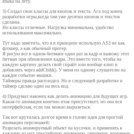
языка на лету.
3) Создал свои классы для кнопок и текста. Ага под конец
разработки игры,когда там уже десятки кнопок и текстов
сделаны.
Но классы отличные. Нагрузка минимальна, удобство
использования максимально.
Тут надо заметить, что я в принципе использую AS3 не как
флэшер, а как обычный прогер.
Я рисую все в одном битмапе один раз за кадр и вывожу этот
битмап при обновлении кадра. Это вместо того, чтобы на
каждую картину делать свой спрайт или вообще клип и
добавлять через addChild(). У меня по одному слушателю на
каждое событие мышки.
Таймеры правда расплодил. Но в следующей разработке и
таймер сделаю один на весь код.
4) Придумал наконец как делать анимацию для будущих игр.
Какая-то анимация конечно итак присутствует, но она вся
интерфейсная, если так можно выразиться.
Так вот крутилась долгое время в голове идея для простой
анимации персонажей:
Разрезать анимируемый объект на кусочки, и применять к
каждому из них простейшую анимацию, смещение, вращение,