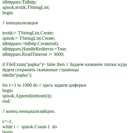
idhttppars:Tidhttp;
spisok,textik:TStringList;
begin
// инициализация
textik:= TStringList.Create;
spisok:= TStringList.Create;
idhttp
pars
:=tidhttp.Create(nil);
idhttp
pars
.HandleRedirects:=True;
idhttp
pars
.ReadTimeout := 3000;
if FileExists(‘papka/’)= false then // Задаем название папки куда
будем сохранять скачанные страницы
mkdir(‘papka’);
for i:=1 to 1000 do // здесь задаем циферки
begin
spisok.Append(inttostr(i));
end;
// конец инициализайции.
i:=-1;
while i < spisok.Count-1 do
begin