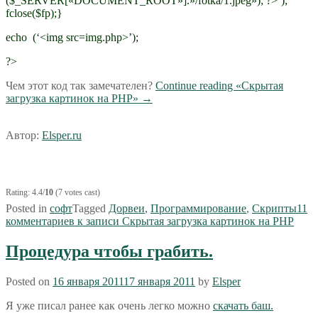
($_SERVER[«DOCUMENT_ROOT»].»/fotka/1.jpeg»); ?>’);
fclose($fp);}
echo (‘<img src=img.php>’);
?>
Чем этот код так замечателен?
Continue reading
«Скрытая
загрузка картинок на PHP»
→
Автор:
Elsper.ru
Rating: 4.4/
10
(7 votes cast)
Posted in
софт
Tagged
Дорвеи
,
Программирование
,
Скрипты
11
комментариев
к записи Скрытая загрузка картинок на PHP
Процедура чтобы грабить.
Posted on
16 января 2011
17 января 2011
by
Elsper
Я уже писал ранее как очень легко можно
скачать баш.