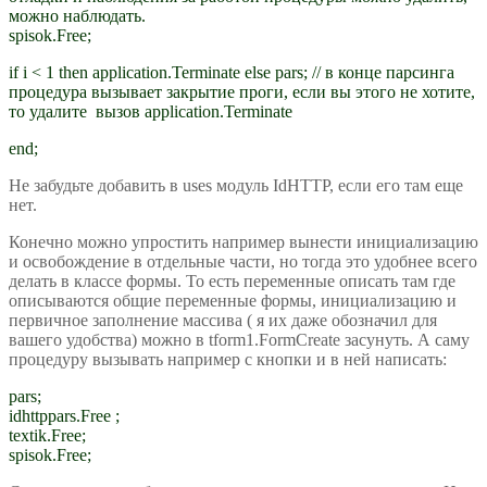
можно наблюдать.
spisok.Free;
if i < 1 then application.Terminate else pars; // в конце парсинга
процедура вызывает закрытие проги, если вы этого не хотите,
то удалите вызов application.Terminate
end;
Не забудьте добавить в uses модуль IdHTTP, если его там еще
нет.
Конечно можно упростить например вынести инициализацию
и освобождение в отдельные части, но тогда это удобнее всего
делать в классе формы. То есть переменные описать там где
описываются общие переменные формы, инициализацию и
первичное заполнение массива ( я их даже обозначил для
вашего удобства) можно в tform1.FormCreate засунуть. А саму
процедуру вызывать например с кнопки и в ней написать:
pars;
idhttppars.Free ;
textik.Free;
spisok.Free;