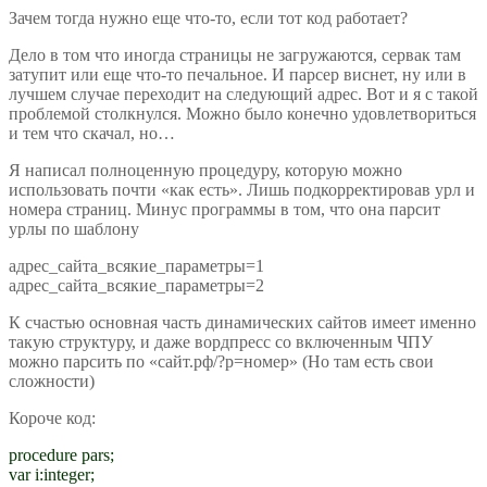
Зачем тогда нужно еще что-то, если тот код работает?
Дело в том что иногда страницы не загружаются, сервак там
затупит или еще что-то печальное. И парсер виснет, ну или в
лучшем случае переходит на следующий адрес. Вот и я с такой
проблемой столкнулся. Можно было конечно удовлетвориться
и тем что скачал, но…
Я написал полноценную процедуру, которую можно
использовать почти «как есть». Лишь подкорректировав урл и
номера страниц. Минус программы в том, что она парсит
урлы по шаблону
адрес_сайта_всякие_параметры=1
адрес_сайта_всякие_параметры=2
К счастью основная часть динамических сайтов имеет именно
такую структуру, и даже вордпресс со включенным ЧПУ
можно парсить по «сайт.рф/?p=номер» (Но там есть свои
сложности)
Короче код:
procedure pars;
var i:integer;