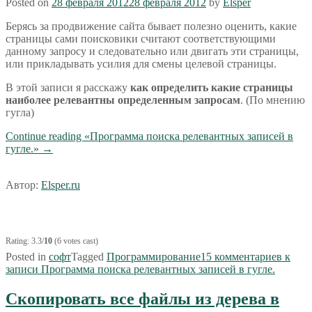
Posted on
28 февраля 2012
28 февраля 2012
by
Elsper
Берясь за продвижение сайта бывает полезно оценить, какие
страницы сами поисковики считают соответствующими
данному запросу и следовательно или двигать эти страницы,
или прикладывать усилия для смены целевой страницы.
В этой записи я расскажу
как определить какие страницы
наиболее релевантны определенным запросам
. (По мнению
гугла)
Continue reading
«Программа поиска релевантных записей в
гугле.»
→
Автор:
Elsper.ru
Rating: 3.3/
10
(6 votes cast)
Posted in
софт
Tagged
Программирование
15 комментариев
к
записи Программа поиска релевантных записей в гугле.
Скопировать все файлы из дерева в