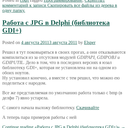
Posted in
софт
Tagged
Программирование
,
Скрипты
1
комментарий
к записи Скопировать все файлы из дерева в
одну папку.
Работа с JPG в Delphi (библиотека
GDI+)
Posted on
4 августа 2011
3 августа 2011
by
Elsper
Решил я тут поковыряться в своих прогах, а они отказываются
компилиться из за отсутсвия модулей
GDIPAPI, GDIPOBJ и
GDIPUTIL
. Дело в том, что в последних версиях я юзал
библиотеку GDI+, которая не установлена ни на одном из
обоих ноутов.
Ну установил конечно, а вместе с тем решил, что можно ею
поделиться с народом.
Все же представляемая по умолчанию работа только с bmp (в
делфи 7) явно устарела.
С самого начала выложу библиотеку.
Скачивайте
А теперь пара примеров работы с ней
Continue reading
«Работа с JPG в Delphi (библиотека GDI+)»
→