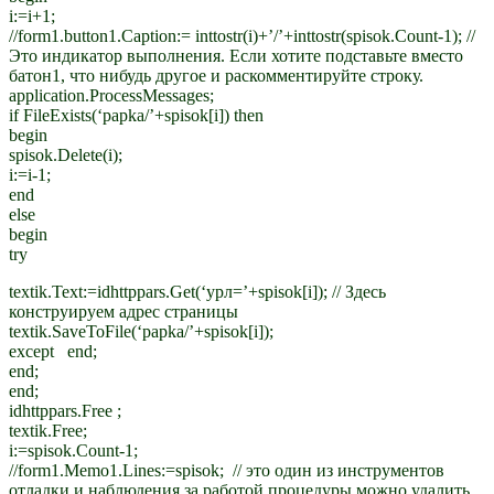
i:=i+1;
//form1.button1.Caption:= inttostr(i)+’/’+inttostr(spisok.Count-1); //
Это индикатор выполнения. Если хотите подставьте вместо
батон1, что нибудь другое и раскомментируйте строку.
application.ProcessMessages;
if FileExists(‘papka/’+spisok[i]) then
begin
spisok.Delete(i);
i:=i-1;
end
else
begin
try
textik.Text:=idhttppars.Get(‘урл=’+spisok[i]); // Здесь
конструируем адрес страницы
textik.SaveToFile(‘papka/’+spisok[i]);
except end;
end;
end;
idhttppars.Free ;
textik.Free;
i:=spisok.Count-1;
//form1.Memo1.Lines:=spisok; // это один из инструментов
отладки и наблюдения за работой процедуры можно удалить,