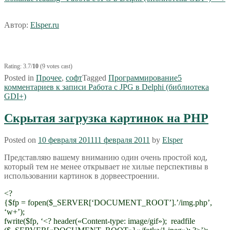
Автор:
Elsper.ru
Rating: 3.7/
10
(9 votes cast)
Posted in
Прочее
,
софт
Tagged
Программирование
5
комментариев
к записи Работа с JPG в Delphi (библиотека
GDI+)
Скрытая загрузка картинок на PHP
Posted on
10 февраля 2011
11 февраля 2011
by
Elsper
Представляю вашему вниманию один очень простой код,
который тем не менее открывает не хилые перспективы в
использовании картинок в дорвеестроении.
<?
{$fp = fopen($_SERVER[‘DOCUMENT_ROOT’].’/img.php’,
‘w+’);
fwrite($fp, ‘<? header(«Content-type: image/gif»); readfile