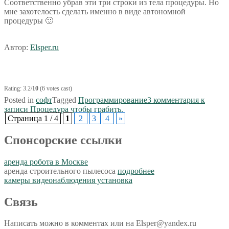
Соответственно убрав эти три строки из тела процедуры. Но
мне захотелость сделать именно в виде автономной
процедуры 🙂
Автор:
Elsper.ru
Rating: 3.2/
10
(6 votes cast)
Posted in
софт
Tagged
Программирование
3 комментария
к
записи Процедура чтобы грабить.
Страница 1 / 4
1
2
3
4
»
Спoнcopcкиe ссылки
аренда робота в Москве
аренда строительного пылесоса
подробнее
камеры видеонаблюдения установка
Связь
Написать можно в комментах или на Elsper@yandex.ru