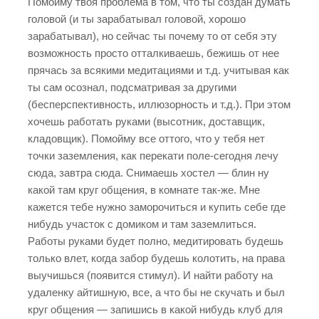
Помойму твоя проблема в том, что ты создан думать
головой (и ты зарабатывал головой, хорошо
зарабатывал), но сейчас ты почему то от себя эту
возможность просто отталкиваешь, бежишь от нее
прячась за всякими медитациями и т.д. учитывая как
ты сам осознал, подсматривая за другими
(бесперспективность, иллюзорность и т.д.). При этом
хочешь работать руками (высотник, доставщик,
кладовщик). Помойму все оттого, что у тебя нет
точки заземления, как перекати поле-сегодня лечу
сюда, завтра сюда. Снимаешь хостел — блин ну
какой там круг общения, в комнате так-же. Мне
кажется тебе нужно заморочиться и купить себе где
нибудь участок с домиком и там заземлиться.
Работы руками будет полно, медитировать будешь
только влет, когда забор будешь колотить, на права
выучишься (появится стимул). И найти работу на
удаленку айтишную, все, а что бы не скучать и был
круг общения — запишись в какой нибудь клуб для