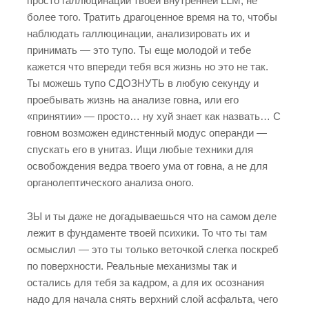
просто галлюцинации твоей внутренней LLM, не
более того. Тратить драгоценное время на то, чтобы
наблюдать галлюцинации, анализировать их и
принимать — это тупо. Ты еще молодой и тебе
кажется что впереди тебя вся жизнь но это не так.
Ты можешь тупо СДОЗНУТЬ в любую секунду и
проебывать жизнь на анализе говна, или его
«принятии» — просто… ну хуй знает как назвать… С
говном возможен единстенный модус операнди —
спускать его в унитаз. Ищи любые техники для
освобождения ведра твоего ума от говна, а не для
органолептического анализа оного.
ЗЫ и ты даже не догадываешься что на самом деле
лежит в фундаменте твоей психики. То что ты там
осмыслил — это ты только веточкой слегка поскреб
по поверхности. Реальные механизмы так и
остались для тебя за кадром, а для их осознания
надо для начала снять верхний слой асфальта, чего