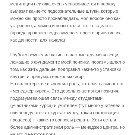
медитации психика очень успокаивается и наружу
вылазят какие-то подсознательные штуки, которые
можно как просто пронаблюдать, мол воооон оно как
устроенно, а можно и попытаться что-то сделать
(правда практика подразумевает просто принятие их,
как данности, для начала)
Глубоко осмыслил какие-то важные для меня вещи,
лежащие в фундаменте моей психики, поразмышлял о
том, как жить дальше, подправил какие-то установки
внутри, и придумал несколько игор.
На волонтерстве выполнял роль, которая называется
«менеджер курса». Это довольно активная позиция,
подразумевающая связь между студентами
(участниками курса) и учителем (тут много учителей и
они чередуются от курса к курсу, такая организация
процесса) + какие-то вопросы решать. Хотя есть и
более административная роль — менеджер центра, но
на это я не готов пока.