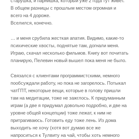
старушка, и парнишка, который уже 2 года тут живет.
В общем разницы с прошлым местом огромная и
всего на 4 дороже.
Вселился, конечно.
… и меня срубила жесткая апатия. Видимо, какие-то
психические хвосты, поднятые там, догнали меня.
Играю, скачал несколько фильмов. Книгу вот почитать
планирую, Пелевин новый вышел пока меня не было.
Связался с клиентами программистскими, немного
пообсуждали работу, но пока не загорелось. Потыкал
чатГПТ, некоторые вещи, которые в голову пришли
там на медитации, тоже не зажглось. К придуманным
играм (а две я придумал довольно подробно, и две на
уровне общей концепции) тоже лежат, к ним не
притрагиваюсь. Готовить еду тоже лень. Из дома
выходить не хочу (хотя вот думаю все же
напроситься к Тулвиту на чай, чтобы хоть немного