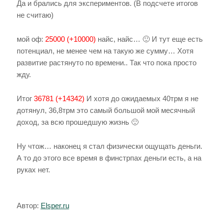
Да и брались для экспериментов. (В подсчете итогов
не считаю)
мой оф:
25000 (+10000)
найс, найс… 🙂 И тут еще есть
потенциал, не менее чем на такую же сумму… Хотя
развитие растянуто по времени.. Так что пока просто
жду.
Итог
36781 (+14342)
И хотя до ожидаемых 40трм я не
дотянул, 36,8трм это самый большой мой месячный
доход, за всю прошедшую жизнь 🙂
Ну чтож… наконец я стал физически ощущать деньги.
А то до этого все время в финстрпах деньги есть, а на
руках нет.
Автор:
Elsper.ru