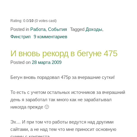
Rating: 0.0/
10
(0 votes cast)
Posted in
Работа
,
События
Tagged
Доходы
,
Финстрип
9 комментариев
к
записи
И вновь рекорд в бегуне 475
Итог
марта.
Posted on
28 марта 2009
Финстрип.
Бегун вновь порадовал 475р за вчерашние сутки!
То есть с учетом остальных источников за вчерашний
день я заработал так много как не зарабатывал
никогда прежде 🙂
Эх… И при том что работы ведутся над другими
сайтами, а не над тем что мне приносит основную
сумму с контекста.