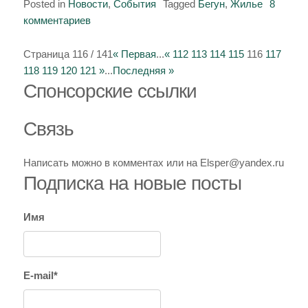
Posted in
Новости
,
События
Tagged
Бегун
,
Жилье
8
комментариев
к
записи
Красноярск
Страница 116 / 141
« Первая
...
«
112
113
114
115
116
117
—
118
119
120
121
»
...
Последняя »
Спoнcopcкиe ссылки
Москва
Связь
Написать можно в комментах или на Elsper@yandex.ru
Подписка на новые посты
Имя
E-mail*