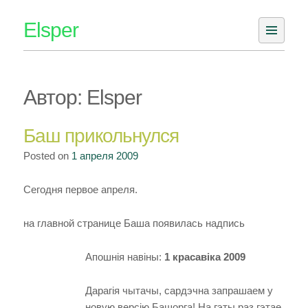
Skip
Elsper
to
content
Автор:
Elsper
Баш прикольнулся
Posted on
1 апреля 2009
Сегодня первое апреля.
на главной странице Баша появилась надпись
Апошнія навіны:
1 красавіка 2009
Дарагія чытачы, сардэчна запрашаем у
новую версію Башорга! На гэты раз гэтае