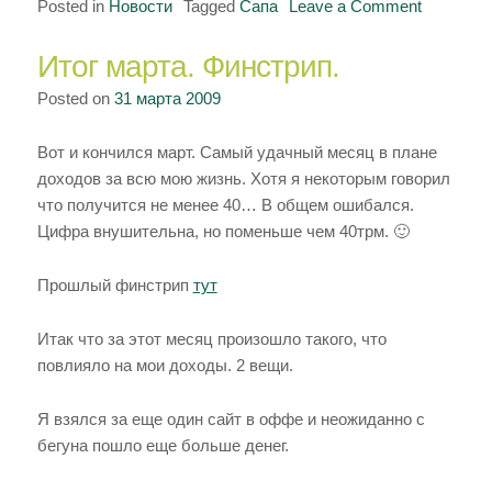
Posted in
Новости
Tagged
Сапа
Leave a Comment
on
Смена
Итог марта. Финстрип.
шага
цены
Posted on
31 марта 2009
в
сапе
Вот и кончился март. Самый удачный месяц в плане
доходов за всю мою жизнь. Хотя я некоторым говорил
что получится не менее 40… В общем ошибался.
Цифра внушительна, но поменьше чем 40трм. 🙂
Прошлый финстрип
тут
Итак что за этот месяц произошло такого, что
повлияло на мои доходы. 2 вещи.
Я взялся за еще один сайт в оффе и неожиданно с
бегуна пошло еще больше денег.