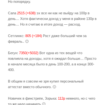
Но попорядку.
Сапа
2515 (+638)
эх все ни как не выйду на 100р в
день… Хотя фактически доход у меня в районе 130р в
день… Но я считаю в итоге доход — расход.
Сетлинкс:
805 (+184)
Рост даже больший чем за
февраль.. 🙂
Бегун:
7350(+5032)
Вот одна из тех вещей что
повлияла на доходы, хотя я ожидал больше… Просто
в начале месяца было в день 100-200, а в конце 300-
400.
В общем я совсем не зря купил персональный
аттестат вместо обычного. 🙂
Новичек в финстрипе, Зорька:
112р
немного, но с чего
то же надо начинать 🙂