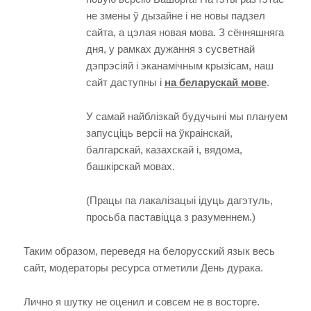
не змены ў дызайне і не новы падзел
сайта, а цэлая новая мова. З сённяшняга
дня, у рамках дужання з сусветнай
дэпрэсіяй і эканамічным крызісам, наш
сайт даступны і
на беларускай мове
.
У самай найблізкай будучыні мы плануем
запусціць версіі на ўкраінскай,
балгарскай, казахскай і, вядома,
башкірскай мовах.
(Працы па лакалізацыі ідуць дагэтуль,
просьба паставіцца з разуменнем.)
Таким образом, переведя на белорусский язык весь
сайт, модераторы ресурса отметили День дурака.
Лично я шутку не оценил и совсем не в восторге.