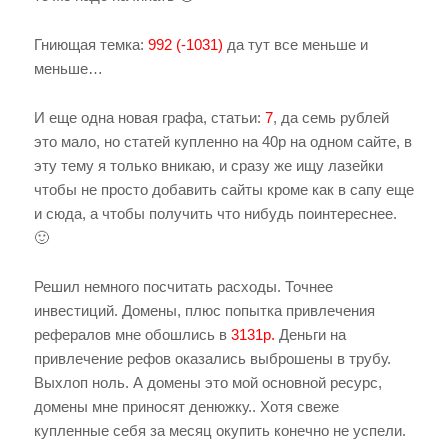
Гниющая темка:
992 (-1031)
да тут все меньше и
меньше…
И еще одна новая графа, статьи:
7
, да семь рублей
это мало, но статей купленно на 40р на одном сайте, в
эту тему я только вникаю, и сразу же ищу лазейки
чтобы не просто добавить сайты кроме как в сапу еще
и сюда, а чтобы получить что нибудь поинтереснее.
🙂
Решил немного посчитать расходы. Точнее
инвестиций. Домены, плюс попытка привлечения
рефералов мне обошлись в
3131р.
Деньги на
привлечение рефов оказались выброшены в трубу.
Выхлоп ноль. А домены это мой основной ресурс,
домены мне приносят денюжку.. Хотя свеже
купленные себя за месяц окупить конечно не успели.