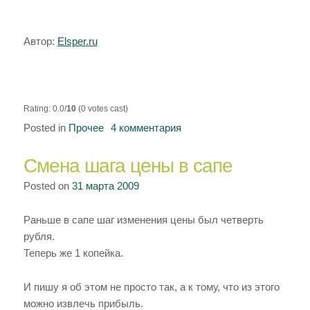
Автор:
Elsper.ru
Rating: 0.0/
10
(0 votes cast)
Posted in
Прочее
4 комментария
к
записи
Смена шага цены в сапе
Баш
прикольнулся
Posted on
31 марта 2009
Раньше в сапе шаг изменения цены был четверть
рубля.
Теперь же 1 копейка.
И пишу я об этом не просто так, а к тому, что из этого
можно извлечь прибыль.