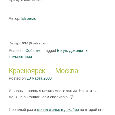
Автор:
Elsper.ru
Rating: 0.0/
10
(0 votes cast)
Posted in
События
Tagged
Бегун
,
Доходы
3
комментария
к
записи
Красноярск — Москва
И
вновь
Posted on
19 марта 2009
рекорд
в
И вновь… вновь я меняю место жития. На этот раз
бегуне
меня не выгоняли, сам сваливаю. 🙂
475
Прошлый раз я
менял жилье в декабре
во второй его