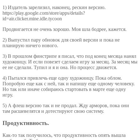
1) Издатель зарелизил, наконец, рескин версию.
https://play.google.com/store/apps/details?
id=air.clicker.mine.idle.tycoon
Продвигается не очень хорошо. Моя шла бодрее, кажется.
2) Выпустил пару обновок для своей версии и пока не
планирую ничего нового.
3) В прошлом финстрипе я писал, что под конец месяца нанял
художницу. И если повезет сделаем игру за месяц. За месяц мы
ее не сделали. Тупил и я и она. Но процесс движется.
4) Пытался привлечь еще одну художницу. Пока облом.
Попробую еще как с ней, так и напишу еще одному человеку.
Но так или иначе собираюсь стартовать в марте еще одну
игру.
5) А флеш версию так и не продал. Жду арморов, пока они
там расшевелятся и дотестируют свою систему.
Продуктивность.
Как-то так получилось, что продуктивность опять вышла