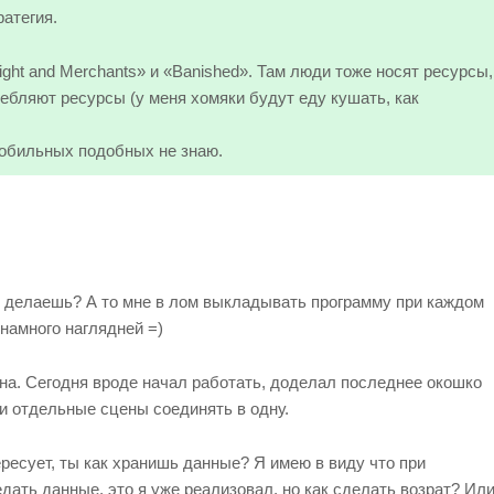
атегия.
ight and Merchants» и «Banished». Там люди тоже носят ресурсы,
ребляют ресурсы (у меня хомяки будут еду кушать, как
обильных подобных не знаю.
ки делаешь? А то мне в лом выкладывать программу при каждом
 намного наглядней =)
ина. Сегодня вроде начал работать, доделал последнее окошко
ти отдельные сцены соединять в одну.
ересует, ты как хранишь данные? Я имею в виду что при
дать данные, это я уже реализовал, но как сделать возрат? Ил