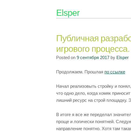
Skip
Elsper
to
content
Публичная разрабо
игрового процесса.
Posted on
9 сентября 2017
by
Elsper
Продолжаем. Прошлая
по ссылке
Начал реализовыть стройку и понял,
что одно дело, когда хомяк приносит
лишний ресурс на строй площадку. Э
В итоге я все же переделал значите
проще и логически понятней. Следую
направление понятно. Хотя там така