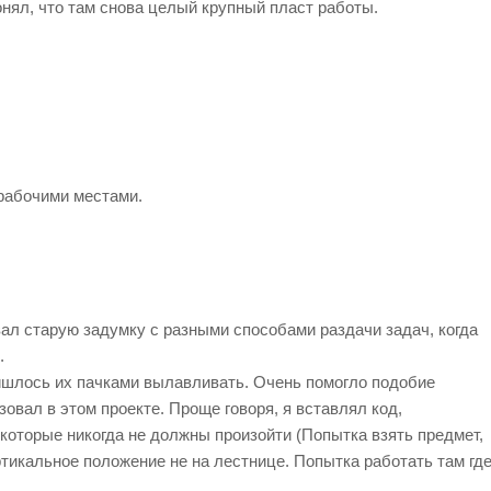
онял, что там снова целый крупный пласт работы.
рабочими местами.
вал старую задумку с разными способами раздачи задач, когда
.
ришлось их пачками вылавливать. Очень помогло подобие
зовал в этом проекте. Проще говоря, я вставлял код,
которые никогда не должны произойти (Попытка взять предмет,
ертикальное положение не на лестнице. Попытка работать там гд