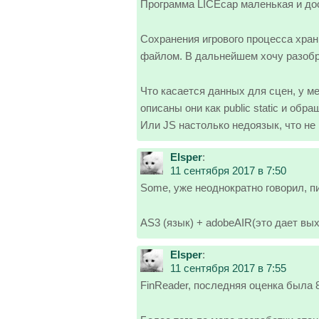
Программа LICEcap маленькая и до
Сохранения игрового процесса хра
файлом. В дальнейшем хочу разобра
Что касается данных для сцен, у м
описаны они как public static и об
Или JS настолько недоязык, что не
Elsper
:
11 сентября 2017 в 7:50
Some, уже неоднократно говорил, 
AS3 (язык) + adobeAIR(это дает вых
Elsper
:
11 сентября 2017 в 7:55
FinReader, последняя оценка была 80