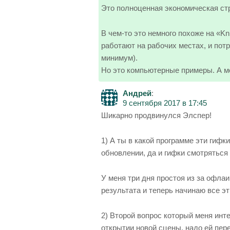
Это полноценная экономическая стр
В чем-то это немного похоже на «Kn
работают на рабочих местах, и пот
минимум).
Но это компьютерные примеры. А м
Андрей
:
9 сентября 2017 в 17:45
Шикарно продвинулся Элспер!
1) А ты в какой программе эти гиф
обновлении, да и гифки смотряться
У меня три дня простоя из за офла
результата и теперь начинаю все э
2) Второй вопрос который меня инт
открытии новой сцены, надо ей пере