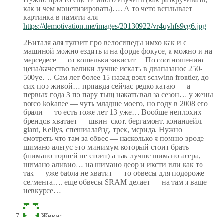
как и чем монетизировать)…. А то чето всплывает
картинка в памяти аля
https://demotivation.me/images/20130922/vr4qvhfs9cg6.jpg
2Виталя аля тулвит про велосипеды имхо как и с
машиной можно ездить и на форде фокусе, а можно и на
мерседесе — от кошелька зависит… По соотношению
цена/качество велики лучше искать в диапазаное 250-
500уе…. Сам лет более 15 назад взял schwinn frontier, до
сих пор живой… прпавда сейчас редко катаю — а
первых года 3 по пару тыщ накатывал за сезон… у жены
norco kokanee — чуть младше моего, но году в 2008 его
брали — то есть тоже лет 13 уже… Вообще неплохих
брендов хватает — швин, скот, бергамонт, конандейл,
giant, Kellys, спешиалайзд, трек, мерида. Нужно
смотреть что там за обвес — насколько я помню вроде
шимано альтус это минимум который стоит брать
(шимано торней не стоит) а так лучше шимано асера,
шимано аливио… на шимано деор и иксти или как то
так — уже бабла не хватит — то обвесы для подороже
сегмента…. еще обвесы SRAM делает — на там я ваще
невкурсе…
Жека
: