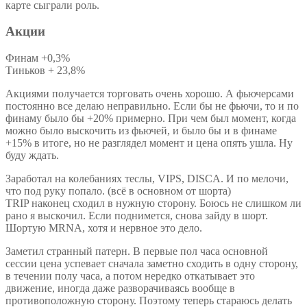
карте сыграли роль.
Акции
Финам +0,3%
Тиньков + 23,8%
Акциями получается торговать очень хорошо. А фьючерсами
постоянно все делаю неправильно. Если бы не фьючи, то и по
финаму было бы +20% примерно. При чем был момент, когда
можно было выскочить из фьючей, и было бы и в финаме
+15% в итоге, но не разглядел момент и цена опять ушла. Ну
буду ждать.
Заработал на колебаниях теслы, VIPS, DISCA. И по мелочи,
что под руку попало. (всё в основном от шорта)
TRIP наконец сходил в нужную сторону. Боюсь не слишком ли
рано я выскочил. Если поднимется, снова зайду в шорт.
Шортую MRNA, хотя и нервное это дело.
Заметил странный патерн. В первые пол часа основной
сессии цена успевает сначала заметно сходить в одну сторону,
в течении полу часа, а потом нередко откатывает это
движение, иногда даже разворачиваясь вообще в
противоположную сторону. Поэтому теперь стараюсь делать