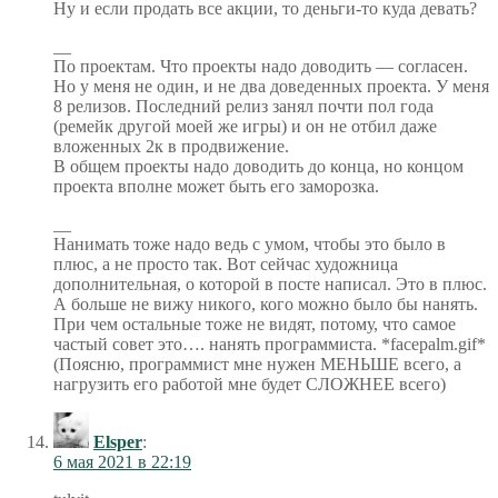
Ну и если продать все акции, то деньги-то куда девать?
__
По проектам. Что проекты надо доводить — согласен.
Но у меня не один, и не два доведенных проекта. У меня
8 релизов. Последний релиз занял почти пол года
(ремейк другой моей же игры) и он не отбил даже
вложенных 2к в продвижение.
В общем проекты надо доводить до конца, но концом
проекта вполне может быть его заморозка.
__
Нанимать тоже надо ведь с умом, чтобы это было в
плюс, а не просто так. Вот сейчас художница
дополнительная, о которой в посте написал. Это в плюс.
А больше не вижу никого, кого можно было бы нанять.
При чем остальные тоже не видят, потому, что самое
частый совет это…. нанять программиста. *facepalm.gif*
(Поясню, программист мне нужен МЕНЬШЕ всего, а
нагрузить его работой мне будет СЛОЖНЕЕ всего)
Elsper
:
6 мая 2021 в 22:19