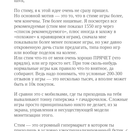
tulvit,
По стиму, я к этой идее очень не сразу пришел.
Но основной мотив — это то, что в стиме игры более,
чем конечны. Тем более нишевые. Я посмотрел все
рекомендуемые (стим мне показал 1550 игр через
«список рекомендуемого», плюс иногда я захожу в
«похожие» к нравящимся играм), сначала мне
показывали более менее похожие игры, но уже давно
откровенную дичь стали предлагать, типа порно игр
или вообще поделок на колене.
Или стим что-то от меня очень хорошо ПРЯЧЕТ (что
врядли), или игр просто нет. При том сколь-нибудь
нормальные игры как правило что-то внятное, да
собирают. Ведь надо понимать, что условные 200-300
отзывов у игры — это несколько тысяч, а вполне может
быть и 10к покупок.
И сравни это с мобилками, где ты приходишь на тебя
вываливают тонну гиперкэжа + гачадрочилок. Сложные
игры просто принципиально никто не делает, из за
экрана, управления и несуществующей модели
монетизации этого.
Стим — это огромный гипермаркет в котором ты
приходишь в условно узкоспециализированный бутик, с