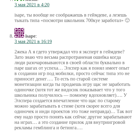
3 мая 2021 в 4:20
isape, ты вообще не соображаешь в геймдеве, а лезешь
тыкать типа «посмотри школьник 700куе заработал» 🙂
isape
:
3 мая 2021 в 16:19
2жека А я гдето утверждал что я эксперт в геймдеве?
Зато знаю что весьма распротраненая ошибка когда
люди разочаровываются в своей области буквально в
паре шагах от успеха… Элспер как я понял имеет опыт
в создании игр под мобилки, просто сейчас типа это не
приносит денег…. То есть по старой системе
монетизации когда ты продаешь игру щас не заработать
одиночке (хотя тот же видосик показывает что у того
школьника получилось — помоему вдохновляет)…. У
Элспера создается впечатление что щас по старому
можно зарабатывать в стиме (хотя скорее всего для
одиночек и инди проектов это тоже неправда)… Так вот
ему надо просто понять как сейчас другие зарабатывают
на играх… а это создание прилок для внутриигровой
рекламы гемблинга и бетинга….