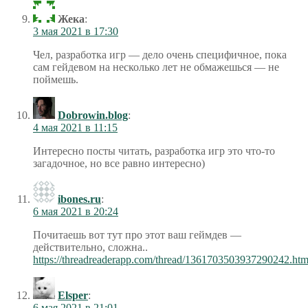
Жека
:
3 мая 2021 в 17:30
Чел, разработка игр — дело очень специфичное, пока
сам гейдевом на несколько лет не обмажешься — не
поймешь.
Dobrowin.blog
:
4 мая 2021 в 11:15
Интересно посты читать, разработка игр это что-то
загадочное, но все равно интересно)
ibones.ru
:
6 мая 2021 в 20:24
Почитаешь вот тут про этот ваш геймдев —
действительно, сложна..
https://threadreaderapp.com/thread/1361703503937290242.htm
Elsper
:
6 мая 2021 в 21:01