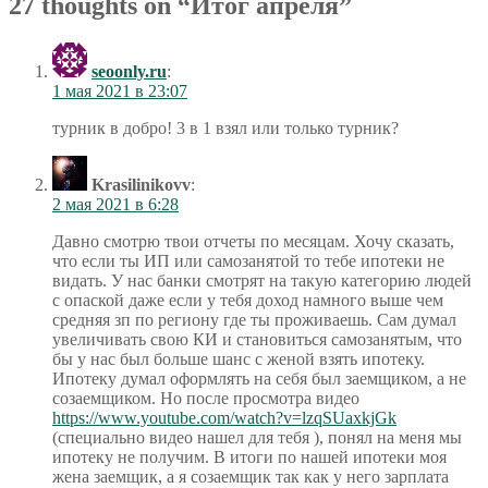
27 thoughts on “
Итог апреля
”
seoonly.ru
:
1 мая 2021 в 23:07
турник в добро! 3 в 1 взял или только турник?
Krasilinikovv
:
2 мая 2021 в 6:28
Давно смотрю твои отчеты по месяцам. Хочу сказать,
что если ты ИП или самозанятой то тебе ипотеки не
видать. У нас банки смотрят на такую категорию людей
с опаской даже если у тебя доход намного выше чем
средняя зп по региону где ты проживаешь. Сам думал
увеличивать свою КИ и становиться самозанятым, что
бы у нас был больше шанс с женой взять ипотеку.
Ипотеку думал оформлять на себя был заемщиком, а не
созаемщиком. Но после просмотра видео
https://www.youtube.com/watch?v=lzqSUaxkjGk
(специально видео нашел для тебя ), понял на меня мы
ипотеку не получим. В итоги по нашей ипотеки моя
жена заемщик, а я созаемщик так как у него зарплата