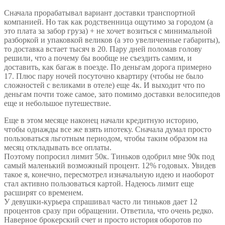
Сначала прорабатывал вариант доставки транспортной
компанией. Но так как родственница ощутимо за городом (а
это плата за забор груза) + не хочет возиться с минимальной
разборкой и упаковкой великов (а это увеличенные габариты),
то доставка встает тысяч в 20. Пару дней поломав голову
решили, что а почему бы вообще не съездить самим, и
доставить, как багаж в поезде. По деньгам дорога примерно
17. Плюс пару ночей посуточно квартиру (чтобы не было
сложностей с великами в отеле) еще 4к. И выходит что по
деньгам почти тоже самое, зато помимо доставки велосипедов
еще и небольшое путешествие.
Еще в этом месяце наконец начали кредитную историю,
чтобы однажды все же взять ипотеку. Сначала думал просто
пользоваться льготным периодом, чтобы таким образом на
месяц откладывать все оплаты.
Поэтому попросил лимит 50к. Тиньков одобрил мне 90к под
самый маленький возможный процент. 12% годовых. Увидев
такое я, конечно, пересмотрел изначальную идею и наоборот
стал активно пользоваться картой. Надеюсь лимит еще
расширят со временем.
У девушки-курьера спрашивал часто ли тиньков дает 12
процентов сразу при обращении. Ответила, что очень редко.
Наверное брокерский счет и просто история оборотов по