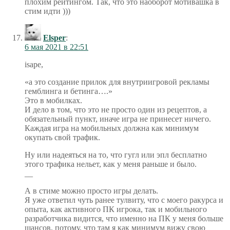
плохим рейтингом. Так, что это наоборот мотивашка в
стим идти )))
Elsper
:
6 мая 2021 в 22:51
isape,
«а это создание прилок для внутриигровой рекламы
гемблинга и бетинга….»
Это в мобилках.
И дело в том, что это не просто один из рецептов, а
обязательный пункт, иначе игра не принесет ничего.
Каждая игра на мобильных должна как минимум
окупать свой трафик.
Ну или надеяться на то, что гугл или эпл бесплатно
этого трафика нельет, как у меня раньше и было.
__
А в стиме можно просто игры делать.
Я уже ответил чуть ранее тулвиту, что с моего ракурса и
опыта, как активного ПК игрока, так и мобильного
разработчика видится, что именно на ПК у меня больше
шансов, потому, что там я как минимум вижу свою