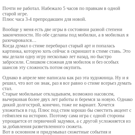
Почти не работал. Набежало 5 часов по правкам в одной
старой игре.
Плюс часа 3-4 препродакшен для новой.
Вообще у меня есть две игры в состоянии разной степени
законченности. Но обе сделаны под мобилки, а в мобилках я
разочаровался…
Когда думал о стиме перебирал старый арт и попалась
картинка, которую хоть сейчас в скриншот в стиме ставь. Это
мы делали одну игру несколько лет назад, но быстро
забросили. Слишком сложная для мобилок и без особых
шансов эту сложность потом окупить.
Однако в апреле мне написала как раз эта художница. Ну и я
решил, что вот он знак, раз я все равно о стиме всерьез думать
стал.
Старые мобильные откладываем, возможно насовсем,
вычеркивая более двух лет работы и беремся за новую. Однако
дикий долгострой, конечно, тоже не вариант. Хочется
уложиться в год. Плюс под стим хорошо бы сместить акцент с
геймплея на историю. Поэтому сама игра с одной стороны
упрощается от первичной задумки, а с другой усложняется из
за добавления разветвленного сюжета.
Вот в основном и придумывал сюжетные события и