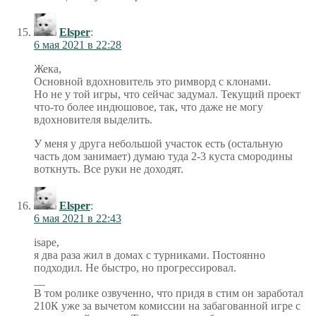
Elsper
:
6 мая 2021 в 22:28
Жека,
Основной вдохновитель это римворд с клонами.
Но не у той игры, что сейчас задумал. Текущий проект
что-то более индюшовое, так, что даже не могу
вдохновителя выделить.
У меня у друга небольшой участок есть (остальную
часть дом занимает) думаю туда 2-3 куста смородины
воткнуть. Все руки не доходят.
Elsper
:
6 мая 2021 в 22:43
isape,
я два раза жил в домах с турниками. Постоянно
подходил. Не быстро, но прогрессировал.
__
В том ролике озвученно, что придя в стим он заработал
210К уже за вычетом комиссии на забагованной игре с