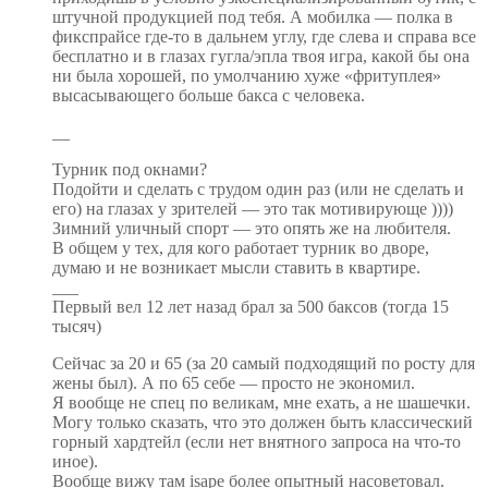
штучной продукцией под тебя. А мобилка — полка в
фикспрайсе где-то в дальнем углу, где слева и справа все
бесплатно и в глазах гугла/эпла твоя игра, какой бы она
ни была хорошей, по умолчанию хуже «фритуплея»
высасывающего больше бакса с человека.
__
Турник под окнами?
Подойти и сделать с трудом один раз (или не сделать и
его) на глазах у зрителей — это так мотивирующе ))))
Зимний уличный спорт — это опять же на любителя.
В общем у тех, для кого работает турник во дворе,
думаю и не возникает мысли ставить в квартире.
___
Первый вел 12 лет назад брал за 500 баксов (тогда 15
тысяч)
Сейчас за 20 и 65 (за 20 самый подходящий по росту для
жены был). А по 65 себе — просто не экономил.
Я вообще не спец по великам, мне ехать, а не шашечки.
Могу только сказать, что это должен быть классический
горный хардтейл (если нет внятного запроса на что-то
иное).
Вообще вижу там isape более опытный насоветовал.