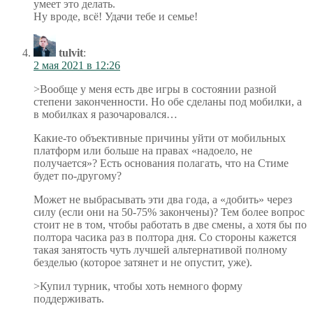
умеет это делать.
Ну вроде, всё! Удачи тебе и семье!
tulvit
:
2 мая 2021 в 12:26
>Вообще у меня есть две игры в состоянии разной
степени законченности. Но обе сделаны под мобилки, а
в мобилках я разочаровался…
Какие-то объективные причины уйти от мобильных
платформ или больше на правах «надоело, не
получается»? Есть основания полагать, что на Стиме
будет по-другому?
Может не выбрасывать эти два года, а «добить» через
силу (если они на 50-75% закончены)? Тем более вопрос
стоит не в том, чтобы работать в две смены, а хотя бы по
полтора часика раз в полтора дня. Со стороны кажется
такая занятость чуть лучшей альтернативой полному
безделью (которое затянет и не опустит, уже).
>Купил турник, чтобы хоть немного форму
поддерживать.