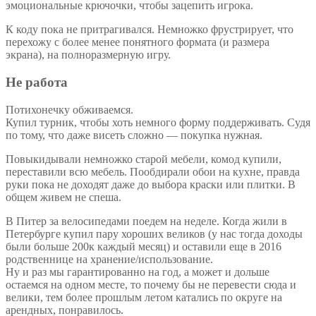
эмоциональные крючочки, чтобы зацепить игрока.
К коду пока не притрагивался. Немножко фрустрирует, что
перехожу с более менее понятного формата (и размера
экрана), на полноразмерную игру.
Не работа
Потихонечку обживаемся.
Купил турник, чтобы хоть немного форму поддерживать. Судя
по тому, что даже висеть сложно — покупка нужная.
Повыкидывали немножко старой мебели, комод купили,
переставили всю мебель. Пообдирали обои на кухне, правда
руки пока не доходят даже до выбора краски или плитки. В
общем живем не спеша.
В Питер за велосипедами поедем на неделе. Когда жили в
Петербурге купил пару хороших великов (у нас тогда доходы
были больше 200к каждый месяц) и оставили еще в 2016
родственнице на хранение/использование.
Ну и раз мы гарантированно на год, а может и дольше
остаемся на одном месте, то почему бы не перевести сюда и
велики, тем более прошлым летом катались по округе на
арендных, понравилось.