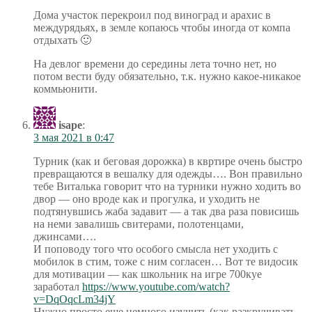
Дома участок перекроил под виноград и арахис в
междурядьях, в земле копаюсь чтобы иногда от компа
отдыхать 🙂
На девлог времени до середины лета точно нет, но
потом вести буду обязательно, т.к. нужно какое-никакое
коммьюнити.
isape
:
3 мая 2021 в 0:47
Турник (как и беговая дорожка) в квртире очень быстро
превращаются в вешалку для одежды…. Вон правильно
тебе Виталька говорит что на турники нужно ходить во
двор — оно вроде как и прогулка, и уходить не
подтянувшись жаба задавит — а так два раза повисишь
на неми завалишь свитерами, полотенцами,
джинсами….
И поповоду того что особого смысла нет уходить с
мобилок в стим, тоже с ним согласен… Вот те видосик
для мотивации — как школьник на игре 700куе
заработал
https://www.youtube.com/watch?
v=DqOqcLm34jY
Нужно просто еще немного изучить (как разкручивать,