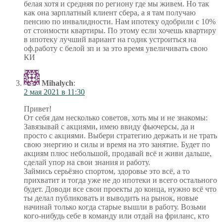
белая хотя и средняя по региону где мы живем. Но так
как она зарплатный клиент сбера, а я там получаю
пенсию по инвалидности. Нам ипотеку одобрили с 10%
от стоимости квартиры. По этому если хочешь квартиру
в ипотеку лучший вариант на годик устроиться на
оф.работу с белой зп и за это время увеличивать свою
КИ
Mihalych
:
2 мая 2021 в 11:30
Привет!
От себя дам несколько советов, хоть мы и не знакомы:
Завязывай с акциями, имею ввиду фьючерсы, да и
просто с акциями. Выбери стратегию держать и не трать
свою энергию и силы и время на это занятие. Будет по
акциям плюс небольшой, продавай всё и живи дальше,
сделай упор на свои знания и работу.
Займись серьёзно спортом, здоровье это всё, а то
прихватит и тогда уже не до ипотеки и всего остального
будет. Доводи все свои проекты до конца, нужно всё что
ты делал публиковать и выводить на рынок, новые
начинай только когда старые вышли в работу. Возьми
кого-нибудь себе в команду или отдай на фриланс, кто