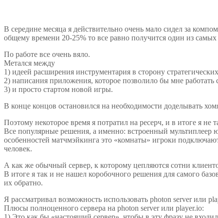
В середине месяца я действительно очень мало сидел за компом
общему времени 20-25% то все равно получится один из самых 
По работе все очень вяло.
Метался между
1) идеей расширения инструментария в сторону стратегических
2) написания приложения, которое позволило бы мне работать 
3) и просто стартом новой игры.
В конце концов остановился на необходимости доделывать хомя
Поэтому некоторое время я потратил на ресерч, и в итоге я не 
Все популярные решения, а именно: встроенный мультиплеер юни
особенностей матчмэйкинга это «комнаты» игроки подключаютс
человек.
А как же обычный сервер, к которому цепляются сотни клиент
В итоге я так и не нашел коробочного решения для самого баз
их обратно.
Я рассматривал возможность использовать photon server или pla
Плюсы полноценного сервера на photon server или player.io:
1) Это как бы «настоящий сервер», чтобы в эту фразу не входил