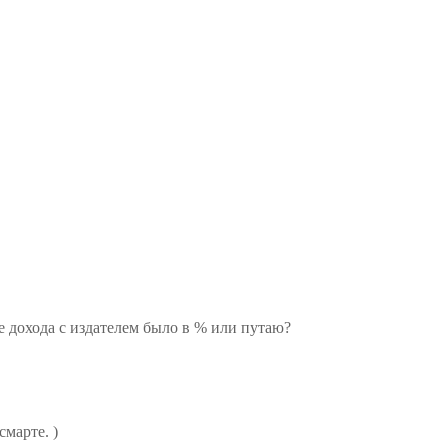
ие дохода с издателем было в % или путаю?
смарте. )