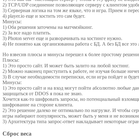
2) TCP/UDP соединение позволяющее серверу с клиентом удоб
3) Серверная логика на том же языке, что и игра. Прием и пе
4) player.io еще и хостить это сам будет.
Минусы:
1) Оба решения заточены на матчмэйкинг.
2) За все надо платить.
3) Photon server еще и разворачивать на хостинге нужно.
4) Не понятно как организованна работа с БД. А без БД все это
Но взвесив плюсы и минусы перешел к более простому решению.
Плюсы:
1) Это просто сайт. И может быть залито на любой хостинг.
2) Можно наконец приступить к работе, не изучая больше ниче
3) В случае необходимости переписки, если игра пойдет и буд
Минусы:
1) Это просто сайт и на вход могут пойти абсолютно любые да
защищаться от DDOS я пока не знаю.
Хочется как-то шифровать запросы, но потенциальный взломщи
шифрование на стороне клиента.
2) Это решение далеко не оптимально по нагрузке. И чтобы се
игры набирают популярность, может быть у меня и не возникне
3) Архитектура типа запрос-ответ накладывает некоторые огр
Сброс веса