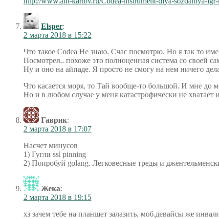
http://www.ant-karlov.ru/Codea-instrument-dlya-sozdaniya-igr-
Elsper
:
2 марта 2018 в 15:22
Что такое Codea Не знаю. Счас посмотрю. Но я так то и
Посмотрел.. похоже это полноценная система со своей сам
Ну и оно на айпаде. Я просто не смогу на нем ничего дел
Что касается моря, то Тай вообще-то большой. И мне до 
Но и в любом случае у меня катастрофически не хватает и
Гаврик
:
2 марта 2018 в 17:07
Насчет минусов
1) Гугли ssl pinning
2) Попробуй golang. Легковесные треды и джентельменски
Жека
:
2 марта 2018 в 19:15
хз зачем тебе на планшет залазить, моб.девайсы же инв