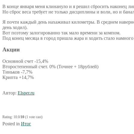
В конце января меня клинануло и я решил сбросить наконец лиш
Но сброс веса требует не только дисциплины и воли, но и бана
Я почти каждый день нахаживал километры. В среднем наверное 
день ходил).
Вот поэтому залогированно так мало времени за компом.
Под конец месяца в город пришла жара и ходить стало намного
Акции
Основной счет -15,4%
Второстепенный счет. 0% (Точнее + 18рублей)
Тиньков -7,7%
Крипта +14,7%
Автор:
Elsper.ru
Rating: 10.0/
10
(1 vote cast)
Posted in
Итог