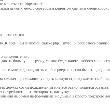
но меняться информацией.
ресылка данных между сервером и клиентом сделаны очень удобно 
 лишено смысла.
 К всем нам знакомой связке php + mysql, и собираюсь реализо
го дополнительно.
ет давать большую нагрузку, можно будет нанять любого хорошег
нные и мне надо защищать свой сервер, как если бы я защищал л
к сможет при желании увидеть каждую строчку клиентской части
рвер держал сотни подключений мне все равно придется осваиват
т потребности оптимизировать нагрузку.
аничения на обмен информацией, но думаю я просто подстрою лог