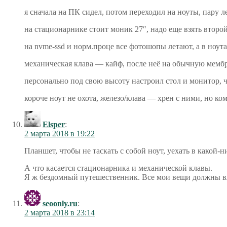
я сначала на ПК сидел, потом переходил на ноуты, пару 
на стационарнике стоит моник 27″, надо еще взять второ
на nvme-ssd и норм.проце все фотошопы летают, а в ноута
механическая клава — кайф, после неё на обычную мембр
персонально под свою высоту настроил стол и монитор, ч
короче ноут не охота, железо/клава — хрен с ними, но к
Elsper
:
2 марта 2018 в 19:22
Планшет, чтобы не таскать с собой ноут, уехать в какой-
А что касается стационарника и механической клавы.
Я ж бездомный путешественник. Все мои вещи должны вла
seoonly.ru
:
2 марта 2018 в 23:14