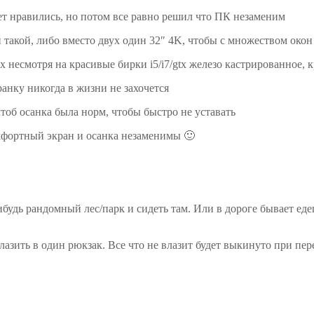
лет нравились, но потом все равно решил что ПК незаменим
й такой, либо вместо двух один 32″ 4K, чтобы с множеством окон
х несмотря на красивые бирки i5/i7/gtx железо кастрированное, 
анку никогда в жизни не захочется
тоб осанка была норм, чтобы быстро не уставать
омфортный экран и осанка незаменимы 🙂
нибудь рандомный лес/парк и сидеть там. Или в дороге бывает ед
зить в один рюкзак. Все что не влазит будет выкинуто при пере