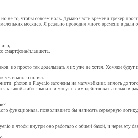
 но не то, чтобы совсем ноль. Думаю часть времени трекер прос
маленьких месяцев. Я реально проводил много времени в дали от
 игр,
со смартфона/планшета,
ков, но просто так доделывать я их уже не хотел. Хомяки будут
так уж и много понял.
ти, photon и Player.io заточены на матчмэйкинг, вплоть до того
я к какой-либо комнате и могут взаимодействовать только в р
ов?
ового функционала, позволившего бы написать серверную логику,
yer.io и чтобы внутри оно работало с общей базой, и через эту б
о.