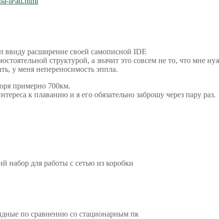
na-iPad.html
мел ввиду расширение своей самописной IDE
остоятельной структурой, а значит это совсем не то, что мне ну
ать, у меня непереносимость эппла.
моря примерно 700км.
нтереса к плаванию и я его обязательно заброшу через пару раз.
й набор для работы с сетью из коробки
алидные по сравнению со стационарным пк