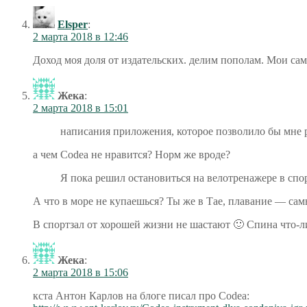
Elsper
:
2 марта 2018 в 12:46
Доход моя доля от издательских. делим пополам. Мои сам
Жека
:
2 марта 2018 в 15:01
написания приложения, которое позволило бы мне 
а чем Codea не нравится? Норм же вроде?
Я пока решил остановиться на велотренажере в спор
А что в море не купаешься? Ты же в Тае, плавание — са
В спортзал от хорошей жизни не шастают 🙂 Спина что-ли 
Жека
:
2 марта 2018 в 15:06
кста Антон Карлов на блоге писал про Codea: