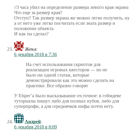
//3 часа убил на определение размера левого края экрана
Что еще за размер края?
Отступ? Так размер экрана же можно легко получить, ну
а от него уже легко посчитать если знать размер и
положение объекта.
И как ты сделал?
Жека
:
6 декабря 2018 в 7:36
На счет использования скриптов для
реализации игровых квесторов — но не
было ни одной статьи, которые
демонстрировали как это можно сделать на
практике. Все образно говорят
У Elsper’а было высказывание оч.точное: в геймдеве
туториалы пишут либо для полных нубов, либо для
суперпрофи, а для середнячков инфы почти нету.
Андрей
:
6 декабря 2018 в 8:09