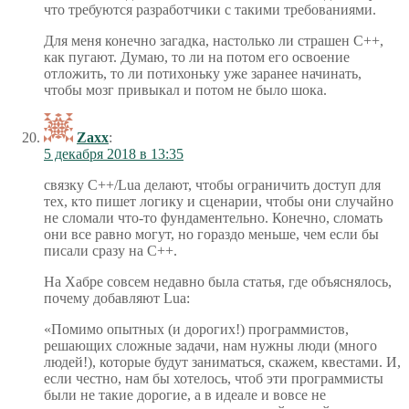
что требуются разработчики с такими требованиями.
Для меня конечно загадка, настолько ли страшен C++,
как пугают. Думаю, то ли на потом его освоение
отложить, то ли потихоньку уже заранее начинать,
чтобы мозг привыкал и потом не было шока.
Zaxx
:
5 декабря 2018 в 13:35
связку C++/Lua делают, чтобы ограничить доступ для
тех, кто пишет логику и сценарии, чтобы они случайно
не сломали что-то фундаментельно. Конечно, сломать
они все равно могут, но гораздо меньше, чем если бы
писали сразу на C++.
На Хабре совсем недавно была статья, где объяснялось,
почему добавляют Lua:
«Помимо опытных (и дорогих!) программистов,
решающих сложные задачи, нам нужны люди (много
людей!), которые будут заниматься, скажем, квестами. И,
если честно, нам бы хотелось, чтоб эти программисты
были не такие дорогие, а в идеале и вовсе не