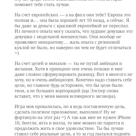
поможет тебе стать лучше.
На счет европейских — а на фига они тебе? Европа это
полная ж… она была хорошей лет 10 назад, а сейчас. Я
бы даже за деньги с красивой европейкой не переспал.
Из личного опыта могу сказать, что худшие девушки это
девушки с модельной внешностью. Они вообще не
проявляют инициативу… жаль опыта с резиновой
куклой не было, но наверно ни чем не будет отличаться
=)
На счет целей и монахов — ты не путай амбиции и
желания. Хотя в принципе они очень похожи и мне
даже сложно сформулировать разницу. Вот я многого не
хочу, но я очень амбициозен. Конечно надо ставить себе
цели, но главное будь осторожен, что бы цели были
твои, а не больших корпораций (ща Элспер снова
вставит, что у меня мания всемирного заговора).
Игра моя провалилась, но я ведь поставленную цель,
сделать полезное приложение, выполнил! Ну не
фортануло на этот раз =) А так как мне не нужен iPhone
10, бентли, яхта и вилла, то мне можно не парится и
продолжать жить в свое удовольствие. Ты бы лучше
ставил себе реальные цели, а то за год пытался поднять