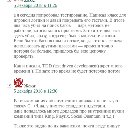
Zaxx
:
5 декабря 2018 в 11:26
а я сегодня попробовал тестирование. Написал класс для
игровой логики и давай покрывать его тестами. В итоге
два часа убил на поиск багов — пара методов не
работали, хотя казались простыми. Зато я эти два часа
здесь убил, сразу, когда еще был в контексте логики.
Если бы эти баги всплыли позже, когда этот класс начал
использовать другими классами — времени точно
потерял бы больше, пришлось бы всю цепочку
проверять.
Как и писали, TDD (test driven development) жрет много
времени )) Но зато это время не будет потеряно потом
Жека
:
5 декабря 2018 в 12:30
В топ-компаниях во внутренних движках используют
связку C++/Lua, у них это стандарт индустрии.
(мне попадалось много докладов про внутренние кухни
компаний типа King, Playrix, Social Quantum, и т.д.)
Также это видно по их вакансиям, почти везде пишут