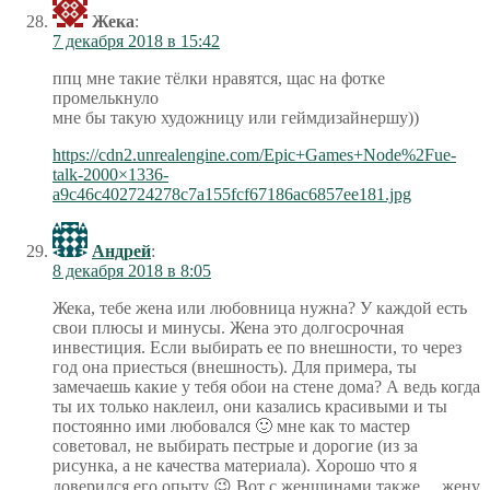
Жека
:
7 декабря 2018 в 15:42
ппц мне такие тёлки нравятся, щас на фотке
промелькнуло
мне бы такую художницу или геймдизайнершу))
https://cdn2.unrealengine.com/Epic+Games+Node%2Fue-
talk-2000×1336-
a9c46c402724278c7a155fcf67186ac6857ee181.jpg
Андрей
:
8 декабря 2018 в 8:05
Жека, тебе жена или любовница нужна? У каждой есть
свои плюсы и минусы. Жена это долгосрочная
инвестиция. Если выбирать ее по внешности, то через
год она приесться (внешность). Для примера, ты
замечаешь какие у тебя обои на стене дома? А ведь когда
ты их только наклеил, они казались красивыми и ты
постоянно ими любовался 🙂 мне как то мастер
советовал, не выбирать пестрые и дорогие (из за
рисунка, а не качества материала). Хорошо что я
доверился его опыту 😉 Вот с женщинами также… жену