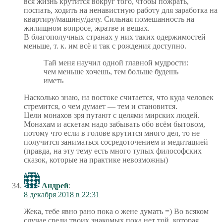
вся жизнь крутится вокруг того, чтобы пожрать,
поспать, ходить на ненавистную работу для заработка на
квартиру/машину/дачу. Сильная помешанность на
жилищном вопросе, жратве и вещах.
В благополучных странах у них таких одержимостей
меньше, т. к. им всё и так с рождения доступно.
Тай меня научил одной главной мудрости:
чем меньше хочешь, тем больше будешь
иметь
Насколько знаю, на востоке считается, что куда человек
стремится, о чем думает — тем и становится.
Цели монахов зря путают с целями мирских людей.
Монахам и аскетам надо забывать обо всём бытовом,
потому что если в голове крутится много дел, то не
получится заниматься сосредоточением и медитацией
(правда, на эту тему есть много тупых философских
сказок, которые на практике невозможны)
Андрей
:
8 декабря 2018 в 22:31
Жека, тебе явно рано пока о жене думать =) Во всяком
случае среди твоих знакомых пока нет той, которая