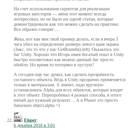
На счет использования скриптов для реализации
игровых квесторов — меня этот момент всегда
интересовал, но не было ни одной статьи, которые
демонстрировали как это можно сделать на практике.
Все образно говорят…
Жека, вот как мне твой пример делать, если я вчера 3
часа убил на определение размера левого края экрана
(Закс, это то что у нас GetBounds().left). Оказалось это
баг Unity. Хорошо что Игорь имея богатый опыт в Unity
быстро посоветовал как можно данный баг просто
обойти. Но время то потеряно в пустую?
А сегодня еще час думал, как сделать прозрачность
составного объекта. Ведь в Unity прозрачно применяется
только к материалам. А значит, надо вручную
устанавливать Alpha для всех объектов, которые входят
в этот объект. Перепробовал 4 разных способа, в итоге
пятый дал нужный результат… А в Phaser это просто
банально object.alpha =)
Elsper
:
6 декабря 2018 в 3:01