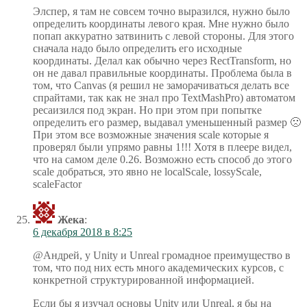
Элспер, я там не совсем точно выразился, нужно было
определить координаты левого края. Мне нужно было
попап аккуратно затвинить с левой стороны. Для этого
сначала надо было определить его исходные
координаты. Делал как обычно через RectTransform, но
он не давал правильные координаты. Проблема была в
том, что Canvas (я решил не заморачиваться делать все
спрайтами, так как не знал про TextMashPro) автоматом
ресаизился под экран. Но при этом при попытке
определить его размер, выдавал уменьшенный размер 🙁
При этом все возможные значения scale которые я
проверял были упрямо равны 1!!! Хотя в плеере видел,
что на самом деле 0.26. Возможно есть способ до этого
scale добраться, это явно не localScale, lossyScale,
scaleFactor
Жека
:
6 декабря 2018 в 8:25
@Андрей, у Unity и Unreal громадное преимущество в
том, что под них есть много академических курсов, с
конкретной структурированной информацией.
Если бы я изучал основы Unity или Unreal, я бы на