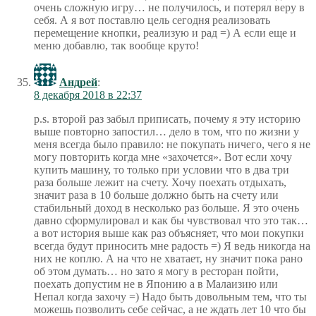
очень сложную игру… не получилось, и потерял веру в
себя. А я вот поставлю цель сегодня реализовать
перемещение кнопки, реализую и рад =) А если еще и
меню добавлю, так вообще круто!
Андрей
:
8 декабря 2018 в 22:37
p.s. второй раз забыл приписать, почему я эту историю
выше повторно запостил… дело в том, что по жизни у
меня всегда было правило: не покупать ничего, чего я не
могу повторить когда мне «захочется». Вот если хочу
купить машину, то только при условии что в два три
раза больше лежит на счету. Хочу поехать отдыхать,
значит раза в 10 больше должно быть на счету или
стабильный доход в несколько раз больше. Я это очень
давно сформулировал и как бы чувствовал что это так…
а вот история выше как раз объясняет, что мои покупки
всегда будут приносить мне радость =) Я ведь никогда на
них не коплю. А на что не хватает, ну значит пока рано
об этом думать… но зато я могу в ресторан пойти,
поехать допустим не в Японию а в Малаизию или
Непал когда захочу =) Надо быть довольным тем, что ты
можешь позволить себе сейчас, а не ждать лет 10 что бы