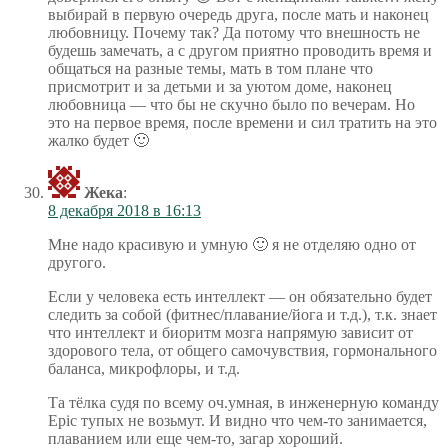
выбирай в первую очередь друга, после мать и наконец
любовницу. Почему так? Да потому что внешность не
будешь замечать, а с другом приятно проводить время и
общаться на разные темы, мать в том плане что
присмотрит и за детьми и за уютом доме, наконец
любовница — что бы не скучно было по вечерам. Но
это на первое время, после времени и сил тратить на это
жалко будет 🙂
Жека
:
8 декабря 2018 в 16:13
Мне надо красивую и умную 🙂 я не отделяю одно от
другого.
Если у человека есть интеллект — он обязательно будет
следить за собой (фитнес/плавание/йога и т.д.), т.к. знает
что интеллект и биоритм мозга напрямую зависит от
здорового тела, от общего самочувствия, гормонального
баланса, микрофлоры, и т.д.
Та тёлка судя по всему оч.умная, в инженерную команду
Epic тупых не возьмут. И видно что чем-то занимается,
плаванием или еще чем-то, загар хороший.