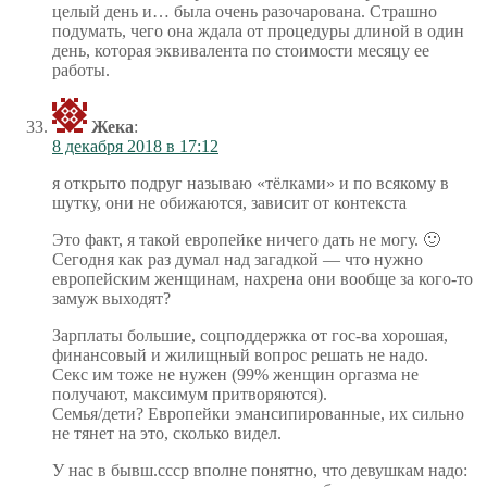
целый день и… была очень разочарована. Страшно
подумать, чего она ждала от процедуры длиной в один
день, которая эквивалента по стоимости месяцу ее
работы.
Жека
:
8 декабря 2018 в 17:12
я открыто подруг называю «тёлками» и по всякому в
шутку, они не обижаются, зависит от контекста
Это факт, я такой европейке ничего дать не могу. 🙂
Сегодня как раз думал над загадкой — что нужно
европейским женщинам, нахрена они вообще за кого-то
замуж выходят?
Зарплаты большие, соцподдержка от гос-ва хорошая,
финансовый и жилищный вопрос решать не надо.
Секс им тоже не нужен (99% женщин оргазма не
получают, максимум притворяются).
Семья/дети? Европейки эмансипированные, их сильно
не тянет на это, сколько видел.
У нас в бывш.ссср вполне понятно, что девушкам надо: