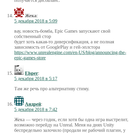
получается дисбаланс.
Жека
:
5 декабря 2018 в 5:09
вау, новость-бомба, Epic Games запускают свой
собственный стор
будет хоть какая-то диверсификация, а не полная
зависимость от GooglePlay и гей-эплстора
https://www.unrealengine.com/en-US/blog/announcing-the-
epic-games-store
Elsper
:
5 декабря 2018 в 5:17
Там же речь про альтернативу стиму.
Андрей
:
5 декабря 2018 в 7:42
Жека — через годик, если хотя бы одна игра выстрелит,
возможно перейду на Unreal. Меня на днях Unity
беспредельно залочило (продали не рабочий плагин, у