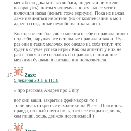
меня было доказательство бага, но деньги не хотели
возвращать), потом я ихнему сапорту вынес мозг и
включили назад (деньги тоже вернули). Пока не нажал,
даже извиняться не хотели (но от компенсации в мой
адрес за созданные неудобства отказались).
Контора очень большого мнения о себе и правила пишет
под себя, нарушая все остальные правила и закон. Ну а
раз они в таких мелочах все одеяло на себя тянут, что
будет в случае успеха игры? Как бы аппетит у них не
разыгрался и не сослались на правило, написанное
мелкими буквами в соглашении пользователя.
Zaxx
:
5 декабря 2018 в 11:18
// про рассказа Андрея про Unity
вот они ваши, закрытые фреймворки-то )
то ли дело, открытые исходники на Phaser. Плагинов,
правда, полный почти ноль, зато все открытое, хошь,
сам пиши, хошь, движок переписывай )