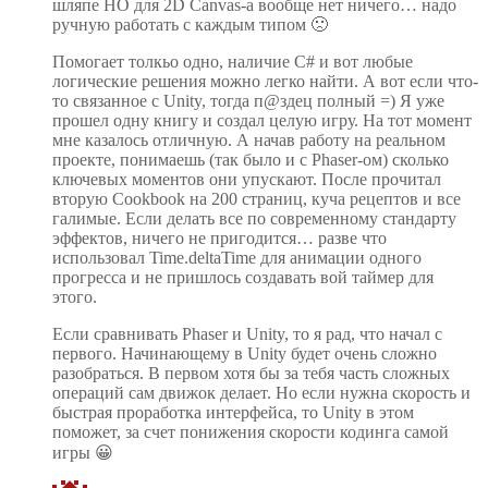
шляпе НО для 2D Canvas-а вообще нет ничего… надо
ручную работать с каждым типом 🙁
Помогает толкьо одно, наличие C# и вот любые
логические решения можно легко найти. А вот если что-
то связанное с Unity, тогда п@здец полный =) Я уже
прошел одну книгу и создал целую игру. На тот момент
мне казалось отличную. А начав работу на реальном
проекте, понимаешь (так было и с Phaser-ом) сколько
ключевых моментов они упускают. После прочитал
вторую Cookbook на 200 страниц, куча рецептов и все
галимые. Если делать все по современному стандарту
эффектов, ничего не пригодится… разве что
использовал Time.deltaTime для анимации одного
прогресса и не пришлось создавать вой таймер для
этого.
Если сравнивать Phaser и Unity, то я рад, что начал с
первого. Начинающему в Unity будет очень сложно
разобраться. В первом хотя бы за тебя часть сложных
операций сам движок делает. Но если нужна скорость и
быстрая проработка интерфейса, то Unity в этом
поможет, за счет понижения скорости кодинга самой
игры 😀