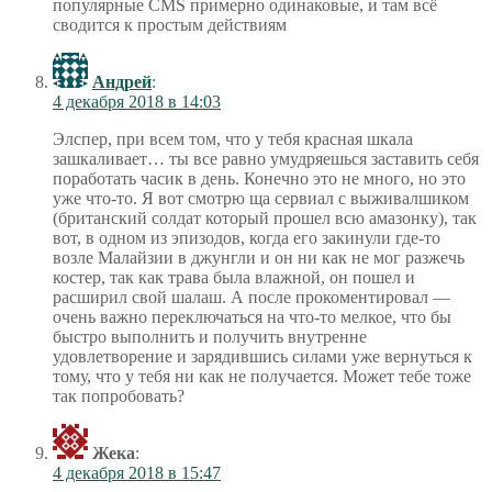
популярные CMS примерно одинаковые, и там всё
сводится к простым действиям
Андрей
:
4 декабря 2018 в 14:03
Элспер, при всем том, что у тебя красная шкала
зашкаливает… ты все равно умудряешься заставить себя
поработать часик в день. Конечно это не много, но это
уже что-то. Я вот смотрю ща сервиал с выживалшиком
(британский солдат который прошел всю амазонку), так
вот, в одном из эпизодов, когда его закинули где-то
возле Малайзии в джунгли и он ни как не мог разжечь
костер, так как трава была влажной, он пошел и
расширил свой шалаш. А после прокоментировал —
очень важно переключаться на что-то мелкое, что бы
быстро выполнить и получить внутренне
удовлетворение и зарядившись силами уже вернуться к
тому, что у тебя ни как не получается. Может тебе тоже
так попробовать?
Жека
:
4 декабря 2018 в 15:47