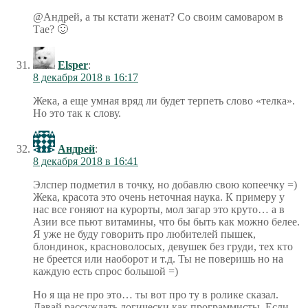
@Андрей, а ты кстати женат? Со своим самоваром в
Тае? 🙂
Elsper
:
8 декабря 2018 в 16:17
Жека, а еще умная вряд ли будет терпеть слово «телка».
Но это так к слову.
Андрей
:
8 декабря 2018 в 16:41
Элспер подметил в точку, но добавлю свою копеечку =)
Жека, красота это очень неточная наука. К примеру у
нас все гоняют на курорты, мол загар это круто… а в
Азии все пьют витамины, что бы быть как можно белее.
Я уже не буду говорить про любителей пышек,
блондинок, красноволосых, девушек без груди, тех кто
не бреется или наоборот и т.д. Ты не поверишь но на
каждую есть спрос большой =)
Но я ща не про это… ты вот про ту в ролике сказал.
Давай рассуждать логически как программисты. Если