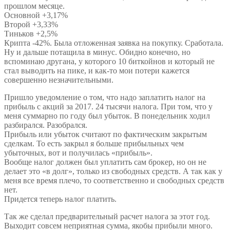
прошлом месяце.
Основной +3,17%
Второй +3,33%
Тиньков +2,5%
Крипта -42%. Была отложенная заявка на покупку. Сработала.
Ну и дальше потащила в минус. Обидно конечно, но
вспоминаю другана, у которого 10 биткойнов и который не
стал выводить на пике, и как-то мои потери кажется
совершенно незначительными.
Пришло уведомление о том, что надо заплатить налог на
прибыль с акций за 2017. 24 тысячи налога. При том, что у
меня суммарно по году был убыток. В понедельник ходил
разбирался. Разобрался.
Прибыль или убыток считают по фактическим закрытым
сделкам. То есть закрыл я больше прибыльных чем
убыточных, вот и получилась «прибыль».
Вообще налог должен был уплатить сам брокер, но он не
делает это «в долг», только из свободных средств. А так как у
меня все время плечо, то соответственно и свободных средств
нет.
Придется теперь налог платить.
Так же сделал предварительный расчет налога за этот год.
Выходит совсем неприятная сумма, якобы прибыли много.