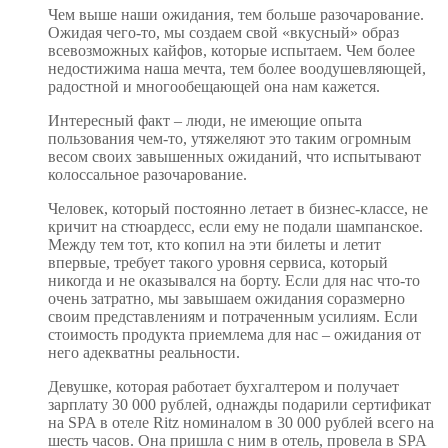
Чем выше наши ожидания, тем больше разочарование.
Ожидая чего-то, мы создаем свой «вкусный» образ
всевозможных кайфов, которые испытаем. Чем более
недостижима наша мечта, тем более воодушевляющей,
радостной и многообещающей она нам кажется.
Интересный факт – люди, не имеющие опыта
пользования чем-то, утяжеляют это таким огромным
весом своих завышенных ожиданий, что испытывают
колоссальное разочарование.
Человек, который постоянно летает в бизнес-классе, не
кричит на стюардесс, если ему не подали шампанское.
Между тем тот, кто копил на эти билеты и летит
впервые, требует такого уровня сервиса, который
никогда и не оказывался на борту. Если для нас что-то
очень затратно, мы завышаем ожидания соразмерно
своим представлениям и потраченным усилиям. Если
стоимость продукта приемлема для нас – ожидания от
него адекватны реальности.
Девушке, которая работает бухгалтером и получает
зарплату 30 000 рублей, однажды подарили сертификат
на SPA в отеле Ritz номиналом в 30 000 рублей всего на
шесть часов. Она пришла с ним в отель, провела в SPA