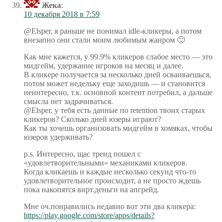
Жека
:
10 декабря 2018 в 7:59
@Elsper, я раньше не понимал idle-кликеры, а потом
внезапно они стали моим любимым жанром 🙂
Как мне кажется, у 99.9% кликеров слабое место — это
мидгейм, удержание игроков на месяц и далее.
В кликере получается за несколько дней осваиваешься,
потом может недельку еще заходишь — и становится
неинтересно, т.к. основной контент потребил, а дальше
смысла нет задрачиваться.
@Elsper, у тебя есть данные по retention твоих старых
кликеров? Сколько дней юзеры играют?
Как ты хочешь организовать мидгейм в хомяках, чтобы
юзеров удерживать?
p.s. Интересно, щас тренд пошел с
«удовлетворительными» механиками кликеров.
Когда кликаешь и каждые несколько секунд что-то
удовлетворительное происходит, а не просто ждешь
пока накопятся вирт.деньги на апгрейд.
Мне оч.понравились недавно вот эти два кликера:
https://play.google.com/store/apps/details?