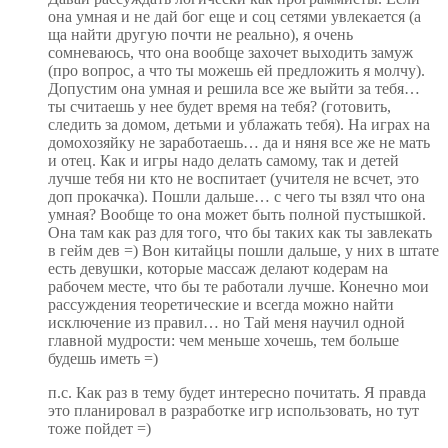
она умная и не дай бог еще и соц сетями увлекается (а
ща найти другую почти не реально), я очень
сомневаюсь, что она вообще захочет выходить замуж
(про вопрос, а что ты можешь ей предложить я молчу).
Допустим она умная и решила все же выйти за тебя…
ты считаешь у нее будет время на тебя? (готовить,
следить за домом, детьми и ублажать тебя). На играх на
домохозяйку не заработаешь… да и няня все же не мать
и отец. Как и игры надо делать самому, так и детей
лучше тебя ни кто не воспитает (учителя не всчет, это
доп прокачка). Пошли дальше… с чего ты взял что она
умная? Вообще то она может быть полной пустышкой.
Она там как раз для того, что бы таких как ты завлекать
в гейм дев =) Вон китайцы пошли дальше, у них в штате
есть девушки, которые массаж делают кодерам на
рабочем месте, что бы те работали лучше. Конечно мои
рассуждения теоретические и всегда можно найти
исключение из правил… но Тай меня научил одной
главной мудрости: чем меньше хочешь, тем больше
будешь иметь =)
п.с. Как раз в тему будет интересно почитать. Я правда
это планировал в разработке игр использовать, но тут
тоже пойдет =)