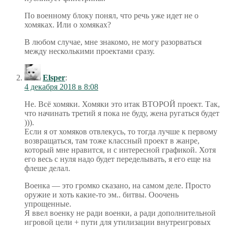
По военному блоку понял, что речь уже идет не о
хомяках. Или о хомяках?
В любом случае, мне знакомо, не могу разорваться
между несколькими проектами сразу.
Elsper
:
4 декабря 2018 в 8:08
Не. Всё хомяки. Хомяки это итак ВТОРОЙ проект. Так,
что начинать третий я пока не буду, жена ругаться будет
))).
Если я от хомяков отвлекусь, то тогда лучше к первому
возвращаться, там тоже классный проект в жанре,
который мне нравится, и с интересной графикой. Хотя
его весь с нуля надо будет переделывать, я его еще на
флеше делал.
Военка — это громко сказано, на самом деле. Просто
оружие и хоть какие-то эм.. битвы. Ооочень
упрощенные.
Я ввел военку не ради военки, а ради дополнительной
игровой цели + пути для утилизации внутреигровых