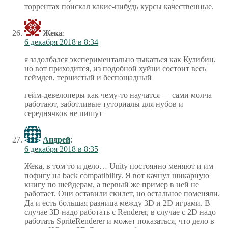
торрентах поискал какие-нибудь курсы качественные.
Жека
:
6 декабря 2018 в 8:34
я задолбался экспериментально тыкаться как Кулибин,
но вот приходится, из подобной хуйни состоит весь
геймдев, тернистый и беспощадный
гейм-девелоперы как чему-то научатся — сами молча
работают, заботливые туториалы для нубов и
середнячков не пишут
Андрей
:
6 декабря 2018 в 8:35
Жека, в том то и дело… Unity постоянно меняют и им
пофигу на back compatibility. Я вот качнул шикарную
книгу по шейдерам, а первый же пример в ней не
работает. Они оставили скилет, но остальное поменяли.
Да и есть большая разница между 3D и 2D играми. В
случае 3D надо работать с Renderer, в случае с 2D надо
работать SpriteRenderer и может показаться, что дело в