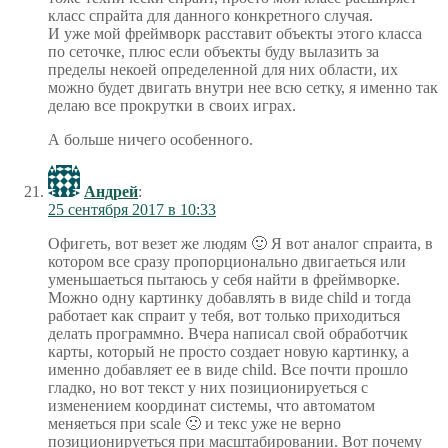
класс спрайта для данного конкретного случая.
И уже мой фреймворк расставит объекты этого класса
по сеточке, плюс если объекты буду вылазить за
пределы некоей определенной для них области, их
можно будет двигать внутри нее всю сетку, я именно так
делаю все прокрутки в своих играх.
А больше ничего особенного.
Андрей
:
25 сентября 2017 в 10:33
Офигеть, вот везет же людям 🙂 Я вот аналог спраита, в
котором все сразу пропорционально двигаеться или
уменьшаеться пытаюсь у себя найти в фреймворке.
Можно одну картинку добавлять в виде child и тогда
работает как спраит у тебя, вот только приходиться
делать программно. Вчера написал свой обработчик
карты, который не просто создает новую картинку, а
именно добавляет ее в виде child. Все почти прошло
гладко, но вот текст у них позиционируеться с
изменением координат системы, что автоматом
меняеться при scale 🙁 и текс уже не верно
позиционируеться при масштабировании. Вот почему