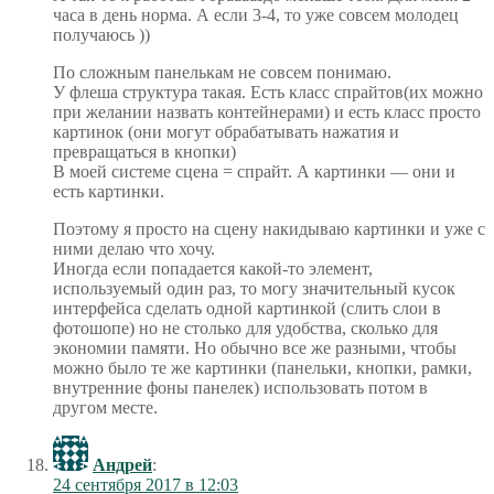
часа в день норма. А если 3-4, то уже совсем молодец
получаюсь ))
По сложным панелькам не совсем понимаю.
У флеша структура такая. Есть класс спрайтов(их можно
при желании назвать контейнерами) и есть класс просто
картинок (они могут обрабатывать нажатия и
превращаться в кнопки)
В моей системе сцена = спрайт. А картинки — они и
есть картинки.
Поэтому я просто на сцену накидываю картинки и уже с
ними делаю что хочу.
Иногда если попадается какой-то элемент,
используемый один раз, то могу значительный кусок
интерфейса сделать одной картинкой (слить слои в
фотошопе) но не столько для удобства, сколько для
экономии памяти. Но обычно все же разными, чтобы
можно было те же картинки (панельки, кнопки, рамки,
внутренние фоны панелек) использовать потом в
другом месте.
Андрей
:
24 сентября 2017 в 12:03