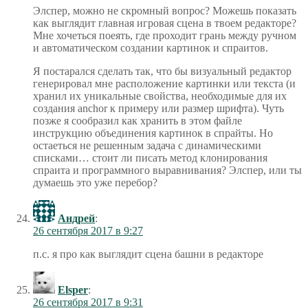
Элспер, можно не скромный вопрос? Можешь показать
как выглядит главная игровая сцена в твоем редакторе?
Мне хочеться поеять, где проходит грань между ручном
и автоматическом создании картинок и спраитов.
Я постарался сделать так, что бы визуальный редактор
генерировал мне расположение картинки или текста (и
хранил их уникальные свойства, необходимые для их
создания anchor к примеру или размер шрифта). Чуть
позже я сообразил как хранить в этом файле
инструкцию объединения картинок в спрайты. Но
остаеться не решенным задача с динамическими
списками… стоит ли писать метод клонирования
спраита и программного выравнивания? Элспер, или ты
думаешь это уже перебор?
Андрей
:
26 сентября 2017 в 9:27
п.с. я про как выглядит сцена башни в редакторе
Elsper
:
26 сентября 2017 в 9:31