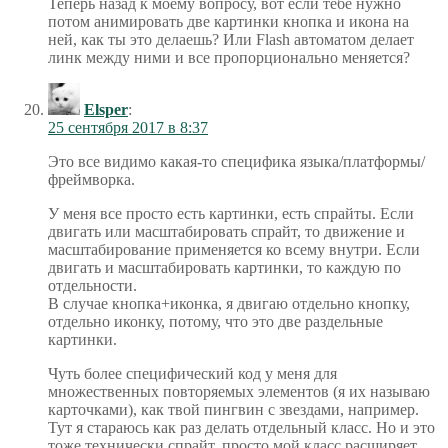
Теперь назад к моему вопросу, вот если тебе нужно
потом анимировать две картинки кнопка и икона на
ней, как ты это делаешь? Или Flash автоматом делает
линк между ними и все пропорционально меняется?
Elsper
:
25 сентября 2017 в 8:37
Это все видимо какая-то специфика языка/платформы/
фреймворка.
У меня все просто есть картинки, есть спрайты. Если
двигать или масштабировать спрайт, то движение и
масштабирование применяется ко всему внутри. Если
двигать и масштабировать картинки, то каждую по
отдельности.
В случае кнопка+иконка, я двигаю отдельно кнопку,
отдельно иконку, потому, что это две раздельные
картинки.
Чуть более специфический код у меня для
множественных повторяемых элементов (я их называю
карточками), как твой пингвин с звездами, например.
Тут я стараюсь как раз делать отдельный класс. Но и это
тоже технически спрайт, просто мой класс расширяет