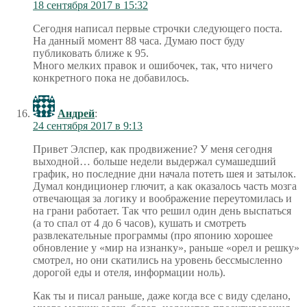
18 сентября 2017 в 15:32
Сегодня написал первые строчки следующего поста.
На данный момент 88 часа. Думаю пост буду
публиковать ближе к 95.
Много мелких правок и ошибочек, так, что ничего
конкретного пока не добавилось.
Андрей
:
24 сентября 2017 в 9:13
Привет Элспер, как продвижение? У меня сегодня
выходной… больше недели выдержал сумашедший
график, но последние дни начала потеть шея и затылок.
Думал кондиционер глючит, а как оказалось часть мозга
отвечающая за логику и воображение переутомилась и
на грани работает. Так что решил один день выспаться
(а то спал от 4 до 6 часов), кушать и смотреть
развлекательные программы (про японию хорошее
обновление у «мир на изнанку», раньше «орел и решку»
смотрел, но они скатились на уровень бессмысленно
дорогой еды и отеля, информации ноль).
Как ты и писал раньше, даже когда все с виду сделано,