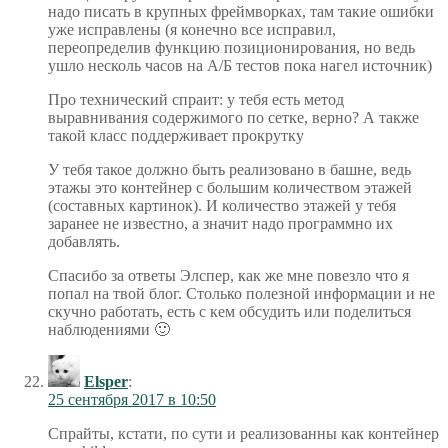
надо писать в крупных фреймворках, там такие ошибки
уже исправлены (я конечно все исправил,
переопределив функцию позиционирования, но ведь
ушло несколь часов на А/Б тестов пока нагел источник)
Про технический спраит: у тебя есть метод
выравнивания содержимого по сетке, верно? А также
такой класс поддерживает прокрутку
У тебя такое должно быть реализовано в башне, ведь
этажы это контейнер с большим количеством этажей
(составных картинок). И количество этажей у тебя
заранее не известно, а значит надо программно их
добавлять.
Спасибо за ответы Элспер, как же мне повезло что я
попал на твой блог. Столько полезной информации и не
скучно работать, есть с кем обсудить или поделиться
наблюдениями 🙂
Elsper
:
25 сентября 2017 в 10:50
Спрайты, кстати, по сути и реализованны как контейнер