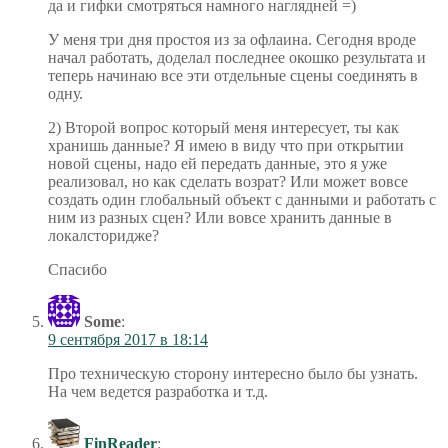
да и гифки смотряться намного наглядней =)
У меня три дня простоя из за офлаина. Сегодня вроде
начал работать, доделал последнее окошко результата и
теперь начинаю все эти отдельные сцены соединять в
одну.
2) Второй вопрос который меня интересует, ты как
хранишь данные? Я имею в виду что при открытии
новой сцены, надо ей передать данные, это я уже
реализовал, но как сделать возрат? Или может вовсе
создать один глобальный объект с данными и работать с
ним из разных сцен? Или вовсе хранить данные в
локалсторидже?
Спасибо
Some
:
9 сентября 2017 в 18:14
Про техническую сторону интересно было бы узнать.
На чем ведется разработка и т.д.
FinReader
: