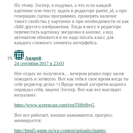
По этому Элспер, я подумал, а что если каждой
картинке или тексту задать в редакторе parent_id, а при
генерации сцены программно, проверять наличие
такого свойства у картинки и при необходимости ее как
child другого изображения. Тогда я могу в редакторе
переместить картинку звездочки в кнопке, а код
автоматом обновится и не надо писать класс для
каждого сложного элемента интерфейса.
Андрей
:
24 сентября 2017 в 23:03
Нее отдых не получился… вечером решил пару часов
покодить и затянуло. Вот как тебя в свое время когда ты
себе редактор делал =) Вроде новый алгоритм кодинга
оправдал себя, зацени Элспер. Вот как все выглядит
визуально:
https://www.screencast.com/t/enTH6rfbyG
Вот все работает, кнопки нажимаются, прогресс
анимируется:
http://html5-game.ru/wp-content/uploads/chapter-