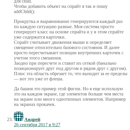
для child.
Чтобы добавить объект на спрайт я так и пишу
addChild();
Прокрутка и выравнивание генерируются каждый раз
по каждую ситуацию разные. Моя система просто
генерирует класс на основе спрайта и у в этом спрайте
уже содержатся карточки.
Спрайт считывает движения мыши и определяет
смещение относительно базового состояния. И далее
просто пересчитывает позиции внутренних карточек с
учетом этого смешения.
Заодно при пересчете и ставит их сеткой (банально
позиционирует друг под другом и рядом друг с другом).
Плюс эта область обрезает то, что выходит за ее пределы
— вот это уже от флеша.
Да башня это пример этой фигни. Но я еще использую
это на каждом экране, где элементов больше чем места
на экране или много однотипных элементов. Например
на экранах прокачек.
Андрей
:
26 сентября 2017 в 9:27