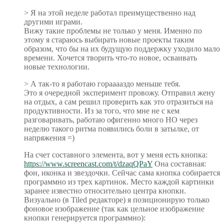
> Я на этой неделе работал преимущественно над
другими играми.
Вижу такие проблемы не только у меня. Именно по
этому я стараюсь выбирать новые проекты таким
образом, что бы на их будущую поддержку уходило мало
времени. Хочется творить что-то новое, осваивать
новые технологии.
> А так-то я работаю горааааздо меньше тебя.
Это я очередной эксперимент провожу. Отправил жену
на отдых, а сам решил проверить как это отразиться на
продуктивности. Из за того, что мне не с кем
разговаривать, работаю офигенно много НО через
неделю такого ритма появились боли в затылке, от
напряжения =)
На счет составного элемента, вот у меня есть кнопка:
https://www.screencast.com/t/dzaqQPaY
Она составная:
фон, иконка и звездочки. Сейчас сама кнопка собирается
программно из трех картинок. Место каждой картинки
заранее известно относительно центра кнопки.
Визуально (в Tiled редакторе) я позиционирую только
фоновое изображение (так как цельное изображение
кнопки генерируется программно):