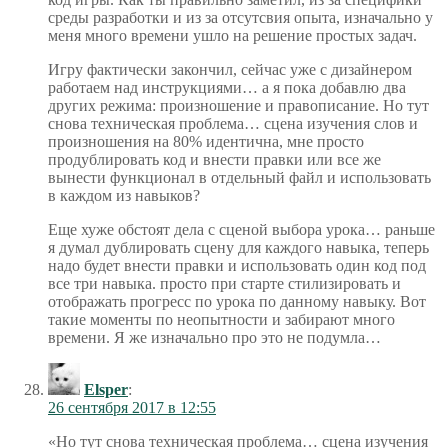
среды разработки и из за отсутсвия опыта, изначально у
меня много времени ушло на решение простых задач.
Игру фактически закончил, сейчас уже с дизайнером
работаем над инструкциями… а я пока добавлю два
других режима: произношение и правописание. Но тут
снова техническая проблема… сцена изучения слов и
произношения на 80% идентична, мне просто
продублировать код и внести правки или все же
вынести функционал в отдельный файл и использовать
в каждом из навыков?
Еще хуже обстоят дела с сценой выбора урока… раньше
я думал дублировать сцену для каждого навыка, теперь
надо будет внести правки и использовать один код под
все три навыка. просто при старте стилизировать и
отображать прогресс по урока по данному навыку. Вот
такие моменты по неопытности и забирают много
времени. Я же изначально про это не подумла…
Elsper
:
26 сентября 2017 в 12:55
«Но тут снова техническая проблема… сцена изучения