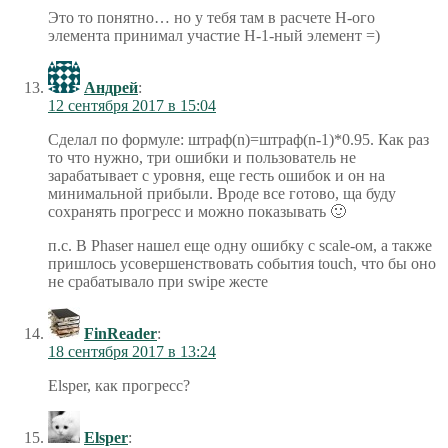
Это то понятно… но у тебя там в расчете Н-ого
элемента принимал участие Н-1-ный элемент =)
Андрей
:
12 сентября 2017 в 15:04
Сделал по формуле: штраф(n)=штраф(n-1)*0.95. Как раз
то что нужно, три ошибки и пользователь не
зарабатывает с уровня, еще гесть ошибок и он на
минимальной прибыли. Вроде все готово, ща буду
сохранять прогресс и можно показывать 🙂
п.с. В Phaser нашел еще одну ошибку с scale-ом, а также
пришлось усовершенствовать события touch, что бы оно
не срабатывало при swipe жесте
FinReader
:
18 сентября 2017 в 13:24
Elsper, как прогресс?
Elsper
: