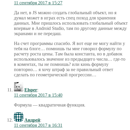
11 сентября 2017 в 15:27
Да нет, в JS можно создать глобальный объект, но я
думал может в играх есть спец поход для хранения
данных. Мне пришлось использовать глобальный объект
впервые в Android Studio, там по другому данные между
экранами и не передаш.
На счет программы спасибо. Я вот еще не могу найти у
тебя на блоге… помнишь ты мне говорил формулу по
расчету роста цены. Там была константа, но в добавок
использовалось значение из предыдщего числа… где-то
в коментах, ты не помнишь? или кинь формулу
повторно… я хочу штраф за не правильный ответ
сделать по геометрической прогрессии…
Elsper
:
11 сентября 2017 в 15:40
Формула — квадратичная функция.
Андрей
:
11 сентября 2017 в 16:31