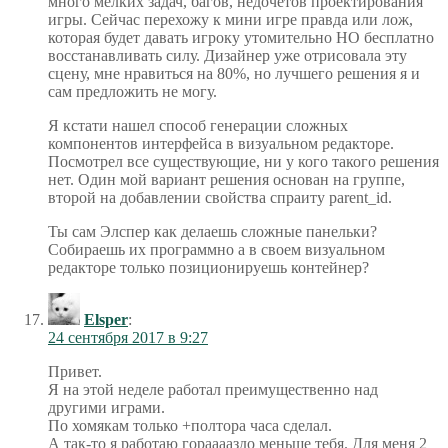
много мелких задач, багов, недочетов проектирования
игры. Сейчас перехожу к мини игре правда или лож,
которая будет давать игроку утомительно НО бесплатно
восстанавливать силу. Дизайнер уже отрисовала эту
сцену, мне нравиться на 80%, но лучшего решения я и
сам предложить не могу.
Я кстати нашел способ генерации сложных
компонентов интерфейса в визуальном редакторе.
Посмотрел все существующие, ни у кого такого решения
нет. Один мой вариант решения основан на группе,
второй на добавлении свойства спраиту parent_id.
Ты сам Элспер как делаешь сложные панельки?
Собираешь их программно а в своем визуальном
редакторе только позиционируешь контейнер?
Elsper
:
24 сентября 2017 в 9:27
Привет.
Я на этой неделе работал преимущественно над
другими играми.
По хомякам только +полтора часа сделал.
А так-то я работаю горааааздо меньше тебя. Для меня 2