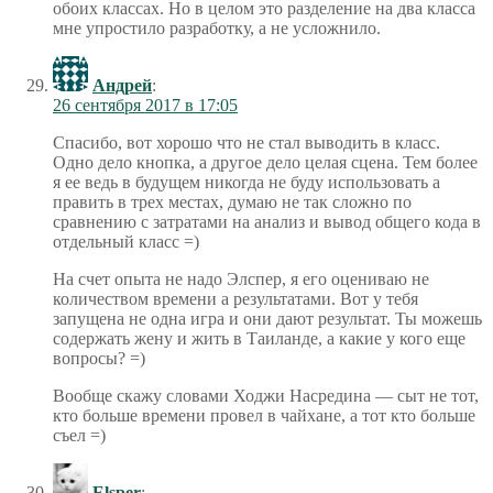
обоих классах. Но в целом это разделение на два класса
мне упростило разработку, а не усложнило.
Андрей
:
26 сентября 2017 в 17:05
Спасибо, вот хорошо что не стал выводить в класс.
Одно дело кнопка, а другое дело целая сцена. Тем более
я ее ведь в будущем никогда не буду использовать а
править в трех местах, думаю не так сложно по
сравнению с затратами на анализ и вывод общего кода в
отдельный класс =)
На счет опыта не надо Элспер, я его оцениваю не
количеством времени а результатами. Вот у тебя
запущена не одна игра и они дают результат. Ты можешь
содержать жену и жить в Таиланде, а какие у кого еще
вопросы? =)
Вообще скажу словами Ходжи Насредина — сыт не тот,
кто больше времени провел в чайхане, а тот кто больше
съел =)
Elsper
: