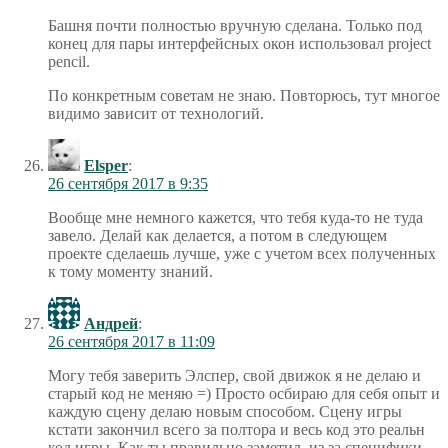
Башня почти полностью вручную сделана. Только под
конец для пары интерфейсных окон использовал project
pencil.
По конкретным советам не знаю. Повторюсь, тут многое
видимо зависит от технологий.
Elsper
:
26 сентября 2017 в 9:35
Вообще мне немного кажется, что тебя куда-то не туда
завело. Делай как делается, а потом в следующем
проекте сделаешь лучше, уже с учетом всех полученных
к тому моменту знаний.
Андрей
:
26 сентября 2017 в 11:09
Могу тебя заверить Элспер, свой движок я не делаю и
старый код не меняю =) Просто осбираю для себя опыт и
каждую сцену делаю новым способом. Сцену игры
кстати закончил всего за полтора и весь код это реальн
код игры. Как ты правильно заметил, из за специфики