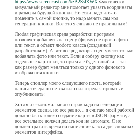
https://www.screencast.com/t/zB2SslXWX
Фактически
визуальный редактор мне помогает указать координаты
и размеры будущей кнопки. Но если надо что-то
поменять в самой кнопке, то надо менять сам код
генерации кнопки. Вот это я считаю не правильным!
Любая графическая среда разработки программ,
позволяет добавлять на сцену (форму) не просто фото
или текст, а объект любого класса (созданный
разработчиком). А вот все редакторы сцен умеют только
добавлять фото или текст. Если я соберу кнопку как
отдельные картинки, то при scale будет ошибка… так
как размер будет меняться только у одного фонового
изображения кнопки.
Теперь споилер моего следующего поста, который
написал вчера но не хватило сил отредактировать и
опубликовать:
Хотя я и сэкономил много строк кода на генерации
элементов сцены, но все равно… я считаю моей работой
должно быть только создание карты в JSON формате, а
все остальное должен делать код на автомате. Я не
должен тратить время на написание класса для сложных
элементов интерфейса.