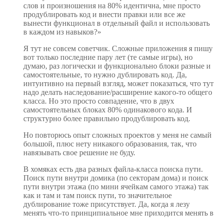
слов и произношения на 80% идентична, мне просто
продублировать код и внести правки или все же
вынести функционал в отдельный файл и использовать
в каждом из навыков?»
Я тут не совсем советчик. Сложные приложения я пишу
вот только последние пару лет (те самые игры), но
думаю, раз логически и функционально блоки разные и
самостоятельные, то нужно дублировать код. Да,
интуитивно на первый взгляд, может показаться, что тут
надо делать наследование/расширение какого-то общего
класса. Но это просто совпадение, что в двух
самостоятельных блоках 80% одинакового кода. И
структурно более правильно продублировать код.
Но повторюсь опыт сложных проектов у меня не самый
большой, плюс нету никакого образования, так, что
навязывать свое решение не буду.
В хомяках есть два разных файла-класса поиска пути.
Поиск пути внутри домика (по секторам дома) и поиск
пути внутри этажа (по мини ячейкам самого этажа) так
как и там и там поиск пути, то значительное
дублирование тоже присутствует. Да, когда я лезу
менять что-то принципиальное мне приходится менять в