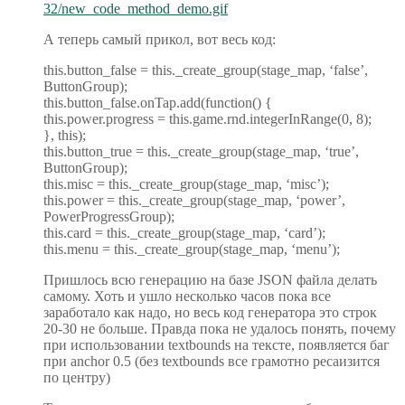
32/new_code_method_demo.gif
А теперь самый прикол, вот весь код:
this.button_false = this._create_group(stage_map, ‘false’,
ButtonGroup);
this.button_false.onTap.add(function() {
this.power.progress = this.game.rnd.integerInRange(0, 8);
}, this);
this.button_true = this._create_group(stage_map, ‘true’,
ButtonGroup);
this.misc = this._create_group(stage_map, ‘misc’);
this.power = this._create_group(stage_map, ‘power’,
PowerProgressGroup);
this.card = this._create_group(stage_map, ‘card’);
this.menu = this._create_group(stage_map, ‘menu’);
Пришлось всю генерацию на базе JSON файла делать
самому. Хоть и ушло несколько часов пока все
заработало как надо, но весь код генератора это строк
20-30 не больше. Правда пока не удалось понять, почему
при использовании textbounds на тексте, появляется баг
при anchor 0.5 (без textbounds все грамотно ресаизится
по центру)