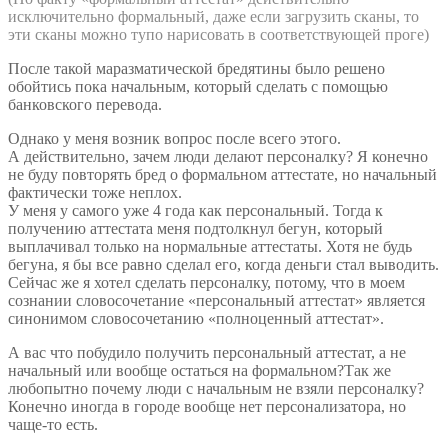
исключительно формальный, даже если загрузить сканы, то
эти сканы можно тупо нарисовать в соответствующей проге)
После такой маразматической бредятины было решено
обойтись пока начальным, который сделать с помощью
банковского перевода.
Однако у меня возник вопрос после всего этого.
А действительно, зачем люди делают персоналку? Я конечно
не буду повторять бред о формальном аттестате, но начальный
фактически тоже неплох.
У меня у самого уже 4 года как персональный. Тогда к
получению аттестата меня подтолкнул бегун, который
выплачивал только на нормальные аттестаты. Хотя не будь
бегуна, я бы все равно сделал его, когда деньги стал выводить.
Сейчас же я хотел сделать персоналку, потому, что в моем
сознании словосочетание «персональный аттестат» является
синонимом словосочетанию «полноценный аттестат».
А вас что побудило получить персональный аттестат, а не
начальный или вообще остаться на формальном?Так же
любопытно почему люди с начальным не взяли персоналку?
Конечно иногда в городе вообще нет персонализатора, но
чаще-то есть.