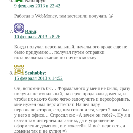
Баблоруб
:
9 февраля 2013 в 22:42
Работал в WebMoney, там заставили получать 🙂
Илья
:
10 февраля 2013 в 8:26
Когда получал персональный, начального вроде еще не
было придумано… получал путем отправки
нотариальных сканов по почте в москву
Seohobby
:
15 февраля 2013 в 14:52
Ой, вспомнить бы… Формального у меня не было, сразу
получил персональный, на серче продавали домены, и
чтобы их как-то было легко заполучить и переоформить,
мне нужен был перс аттестат. Нашёл пару
персонализаторов, с одним созвонился, через 2 часа был
у него в офисе… Спросил он: «А зачем он тебе?». Ну я и
сказал там интернем-иагазины, да и упрощенное
оформление доменов, он: «окееей». И всё, перс есть, а
домены так и не купил =)