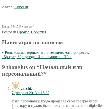
Автор:
Elsper.ru
Rating: 3.0/
10
(3 votes cast)
Posted in
Прочее
,
События
Навигация по записям
« Роль компьютерных игр в техническом прогрессе.
15р трат, 60р дохода. Или немного о ПР »
9 thoughts on “
Начальный или
персональный?
”
yarchi
:
7 февраля 2013 в 16:37
Взял персоналку, когда продавал свои товары через
Плати.ру и нужно было получать выплаты от digiseller.