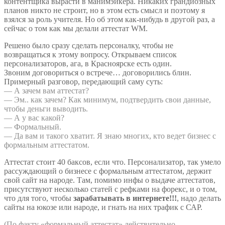
контентщика вырасти в манимэйкера. Никаких грандиозных
планов никто не строит, но в этом есть смысл и поэтому я
взялся за роль учителя. Но об этом как-нибудь в другой раз, а
сейчас о том как мы делали аттестат WM.
Решено было сразу сделать персоналку, чтобы не
возвращаться к этому вопросу. Открываем список
персонализаторов, ага, в Красноярске есть один.
Звоним договориться о встрече… договорились блин.
Примерный разговор, передающий саму суть:
— А зачем вам аттестат?
— Эм.. как зачем? Как минимум, подтвердить свои данные,
чтобы деньги выводить.
— А у вас какой?
— Формальный.
— Да вам и такого хватит. Я знаю многих, кто ведет бизнес с
формальным аттестатом.
Аттестат стоит 40 баксов, если что. Персонализатор, так умело
рассуждающий о бизнесе с формальным аттестатом, держит
свой сайт на народе. Там, помимо инфы о выдаче аттестатов,
присутствуют несколько статей с рефками на форекс, и о том,
что для того, чтобы
зарабатывать в интернете!!!
, надо делать
сайты на юкозе или народе, и гнать на них трафик с САР.
(По факту «формальный аттестат» действительно